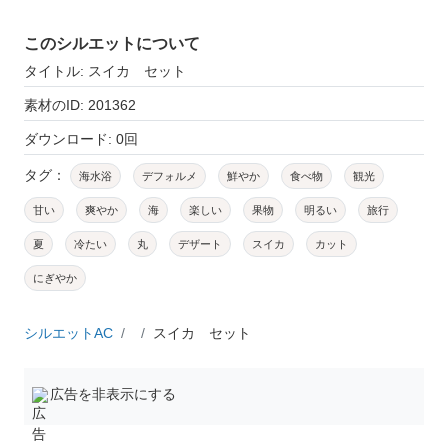
このシルエットについて
タイトル: スイカ セット
素材のID: 201362
ダウンロード: 0回
タグ：
海水浴
デフォルメ
鮮やか
食べ物
観光
甘い
爽やか
海
楽しい
果物
明るい
旅行
夏
冷たい
丸
デザート
スイカ
カット
にぎやか
シルエットAC
スイカ セット
広告を非表示にする