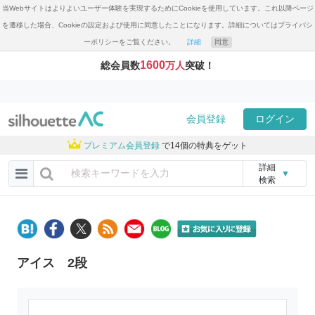
当Webサイトはよりよいユーザー体験を実現するためにCookieを使用しています。これ以降ページ
を遷移した場合、Cookieの設定および使用に同意したことになります。詳細についてはプライバシ
ーポリシーをご覧ください。
詳細
同意
1600
総会員数
万人
突破！
会員登録
ログイン
プレミアム会員登録
で14個の特典をゲット
詳細
▼
検索
アイス 2段