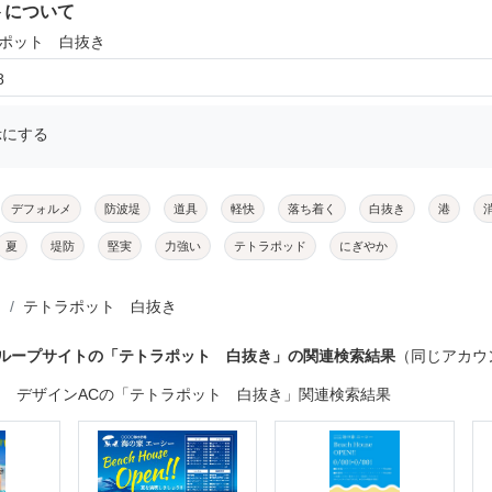
トについて
ラポット 白抜き
8
示にする
デフォルメ
防波堤
道具
軽快
落ち着く
白抜き
港
夏
堤防
堅実
力強い
テトラポッド
にぎやか
テトラポット 白抜き
グループサイトの「テトラポット 白抜き」の関連検索結果
（同じアカウ
デザインACの「テトラポット 白抜き」関連検索結果