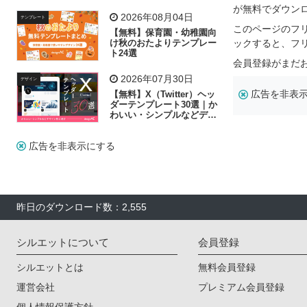
リー素材の選び方
が無料でダウン
2026年08月04日
テンプレート
このページのフ
【無料】保育園・幼稚園向
け秋のおたよりテンプレー
ックすると、フ
ト24選
会員登録がまだ
2026年07月30日
デザイン
広告を非表
【無料】X（Twitter）ヘッ
ダーテンプレート30選｜か
わいい・シンプルなどデザ
イン別に紹介
広告を非表示にする
昨日のダウンロード数：2,555
シルエットについて
会員登録
シルエットとは
無料会員登録
運営会社
プレミアム会員登録
個人情報保護方針