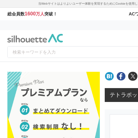
当Webサイトはよりよいユーザー体験を実現するためにCookieを使
1600
AC
総会員数
万人
突破！
テトラポッ