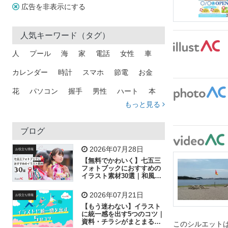
広告を非表示にする
人気キーワード（タグ）
人
プール
海
家
電話
女性
車
カレンダー
時計
スマホ
節電
お金
花
パソコン
握手
男性
ハート
本
もっと見る
矢印
猫
手
メール
トラック
木
犬
吹き出し
カメラ
星
プレゼント
ブログ
飛行機
グラフ
ビル
魚
家族
書類
2026年07月28日
お役立ち情報
【無料でかわいく】七五三
歩く
工場
会社
太陽
キラキラ
フォトブックにおすすめの
イラスト素材30選｜和風の
飾り付け素材が揃う
人物
虫眼鏡
花火
電車
ビジネス
2026年07月21日
お役立ち情報
子供
作業員
葉
相談
ピクトグラム
【もう迷わない】イラスト
に統一感を出す5つのコツ｜
資料・チラシがまとまるフ
このシルエットは