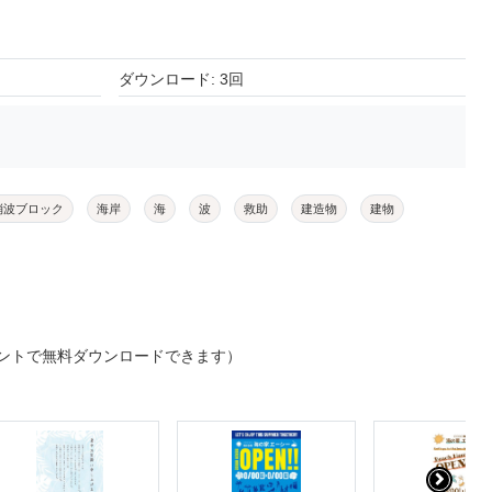
ダウンロード: 3回
消波ブロック
海岸
海
波
救助
建造物
建物
ントで無料ダウンロードできます）