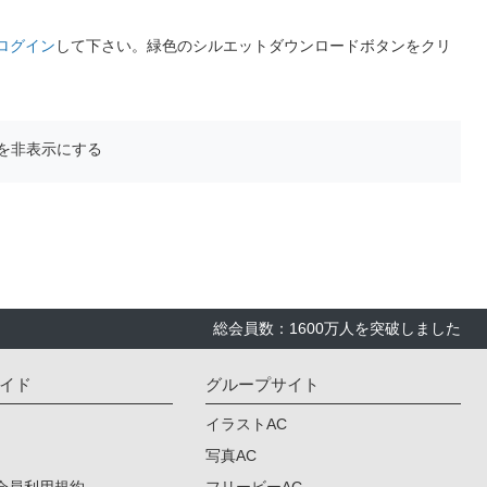
ログイン
して下さい。緑色のシルエットダウンロードボタンをクリ
を非表示にする
総会員数：1600万人を突破しました
イド
グループサイト
イラストAC
写真AC
会員利用規約
フリービーAC