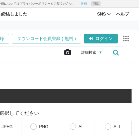
す。詳細についてはプライバシーポリシーをご覧ください。
詳細
同意
を締結しました
SNS
ヘルプ
録
ダウンロード会員登録 ( 無料 )
ログイン
詳細
検索
▼
選択してください
JPEG
PNG
AI
ALL