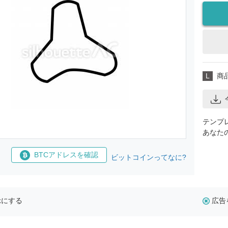
L
商
テンプ
あなた
BTCアドレスを確認
ビットコインってなに?
示にする
広告