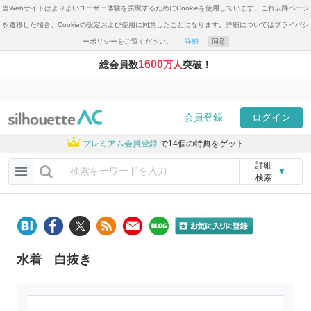
当Webサイトはよりよいユーザー体験を実現するためにCookieを使用しています。これ以降ページ
を遷移した場合、Cookieの設定および使用に同意したことになります。詳細についてはプライバシ
ーポリシーをご覧ください。
詳細
同意
1600
総会員数
万人
突破！
会員登録
ログイン
プレミアム会員登録
で14個の特典をゲット
詳細
▼
検索
水着 白抜き