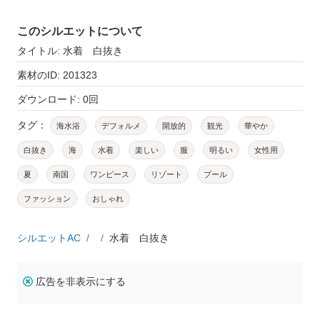
このシルエットについて
タイトル: 水着 白抜き
素材のID: 201323
ダウンロード: 0回
タグ：
海水浴
デフォルメ
開放的
観光
華やか
白抜き
海
水着
楽しい
服
明るい
女性用
夏
南国
ワンピース
リゾート
プール
ファッション
おしゃれ
シルエットAC
水着 白抜き
広告を非表示にする