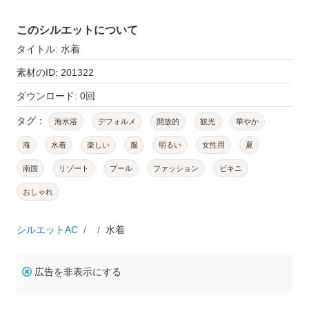
このシルエットについて
タイトル: 水着
素材のID: 201322
ダウンロード: 0回
タグ：
海水浴
デフォルメ
開放的
観光
華やか
海
水着
楽しい
服
明るい
女性用
夏
南国
リゾート
プール
ファッション
ビキニ
おしゃれ
シルエットAC
水着
広告を非表示にする