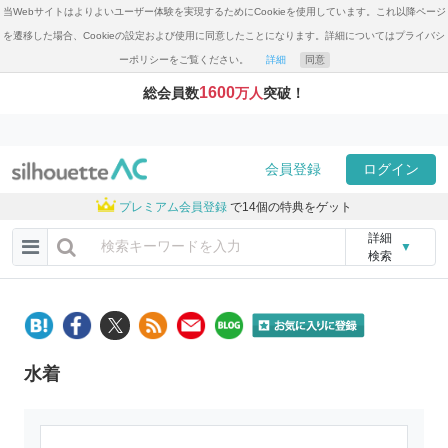
当Webサイトはよりよいユーザー体験を実現するためにCookieを使用しています。これ以降ページ
を遷移した場合、Cookieの設定および使用に同意したことになります。詳細についてはプライバシ
ーポリシーをご覧ください。
詳細
同意
1600
総会員数
万人
突破！
会員登録
ログイン
プレミアム会員登録
で14個の特典をゲット
詳細
▼
検索
水着