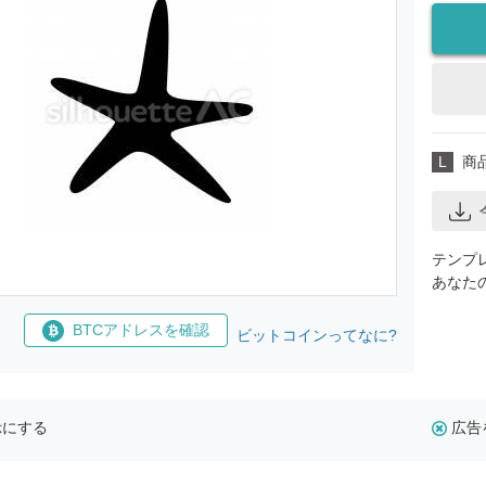
L
商
テンプ
あなた
BTCアドレスを確認
ビットコインってなに?
示にする
広告