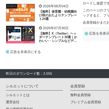
リー素材の選び方
ロードし放題で
2026年08月04日
テンプレート
このページのフ
【無料】保育園・幼稚園向
け秋のおたよりテンプレー
ックすると、フ
ト24選
会員登録がまだ
2026年07月30日
デザイン
広告を非表
【無料】X（Twitter）ヘッ
ダーテンプレート30選｜か
わいい・シンプルなどデザ
イン別に紹介
広告を非表示にする
昨日のダウンロード数：2,555
シルエットについて
会員登録
シルエットとは
無料会員登録
運営会社
プレミアム会員登録
個人情報保護方針