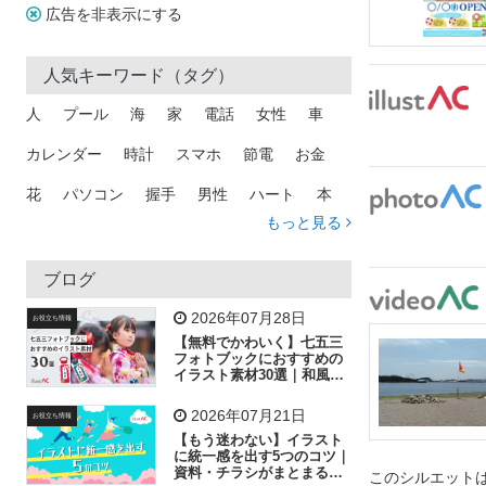
広告を非表示にする
人気キーワード（タグ）
人
プール
海
家
電話
女性
車
カレンダー
時計
スマホ
節電
お金
花
パソコン
握手
男性
ハート
本
もっと見る
矢印
猫
手
メール
トラック
木
犬
吹き出し
カメラ
星
プレゼント
ブログ
飛行機
グラフ
ビル
魚
家族
書類
2026年07月28日
お役立ち情報
【無料でかわいく】七五三
歩く
工場
会社
太陽
キラキラ
フォトブックにおすすめの
イラスト素材30選｜和風の
飾り付け素材が揃う
人物
虫眼鏡
花火
電車
ビジネス
2026年07月21日
お役立ち情報
子供
作業員
葉
相談
ピクトグラム
【もう迷わない】イラスト
に統一感を出す5つのコツ｜
資料・チラシがまとまるフ
このシルエットは