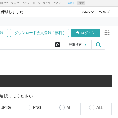
す。詳細についてはプライバシーポリシーをご覧ください。
詳細
同意
を締結しました
SNS
ヘルプ
録
ダウンロード会員登録 ( 無料 )
ログイン
詳細
検索
▼
選択してください
JPEG
PNG
AI
ALL