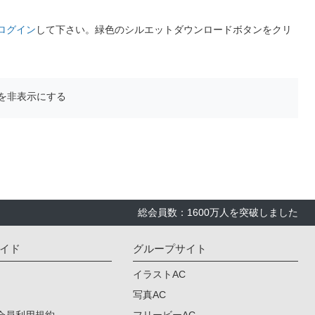
ログイン
して下さい。緑色のシルエットダウンロードボタンをクリ
を非表示にする
総会員数：1600万人を突破しました
イド
グループサイト
イラストAC
写真AC
会員利用規約
フリービーAC