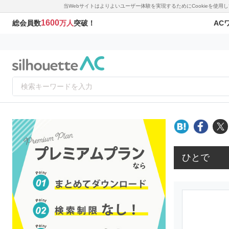
当Webサイトはよりよいユーザー体験を実現するためにCookieを使
1600
AC
総会員数
万人
突破！
ひとで