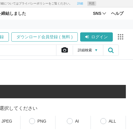
す。詳細についてはプライバシーポリシーをご覧ください。
詳細
同意
を締結しました
SNS
ヘルプ
録
ダウンロード会員登録 ( 無料 )
ログイン
詳細
検索
▼
選択してください
JPEG
PNG
AI
ALL