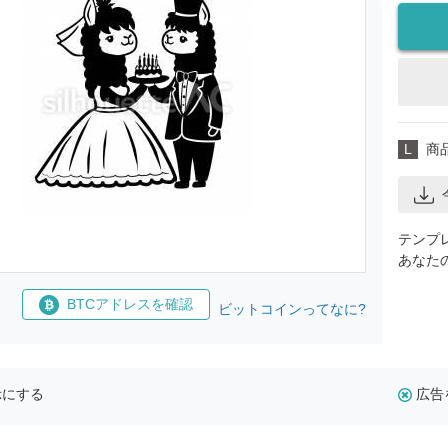
L
商
テンプ
あなた
BTCアドレスを確認
ビットコインってなに?
示にする
広告