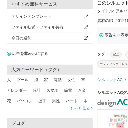
このシルエッ
おすすめ無料サービス
タイトル: アルパ
デザインテンプレート
素材のID: 20121
ファイル転送・ファイル共有
広告を非表
今日の運勢
広告を非表示にする
タグ：
記念
ウェディングドレス
人気キーワード（タグ）
人
プール
海
家
電話
女性
車
シルエットAC
カレンダー
時計
スマホ
節電
お金
シルエットAC
花
パソコン
握手
男性
ハート
本
もっと見る
矢印
猫
手
メール
トラック
木
犬
吹き出し
カメラ
星
プレゼント
ブログ