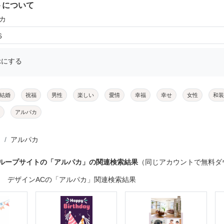
トについて
カ
6
示にする
結婚
祝福
男性
楽しい
愛情
幸福
幸せ
女性
和装
アルパカ
アルパカ
グループサイトの「アルパカ」の関連検索結果
（同じアカウントで無料ダ
デザインACの「アルパカ」関連検索結果