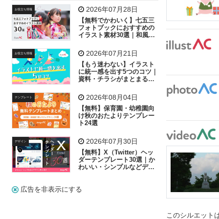
飛行機
グラフ
ビル
魚
家族
書類
2026年07月28日
お役立ち情報
【無料でかわいく】七五三
歩く
工場
会社
太陽
キラキラ
フォトブックにおすすめの
イラスト素材30選｜和風の
飾り付け素材が揃う
人物
虫眼鏡
花火
電車
ビジネス
2026年07月21日
お役立ち情報
子供
作業員
葉
相談
ピクトグラム
【もう迷わない】イラスト
に統一感を出す5つのコツ｜
資料・チラシがまとまるフ
リー素材の選び方
2026年08月04日
テンプレート
【無料】保育園・幼稚園向
け秋のおたよりテンプレー
ト24選
2026年07月30日
デザイン
【無料】X（Twitter）ヘッ
ダーテンプレート30選｜か
わいい・シンプルなどデザ
イン別に紹介
広告を非表示にする
このシルエットは