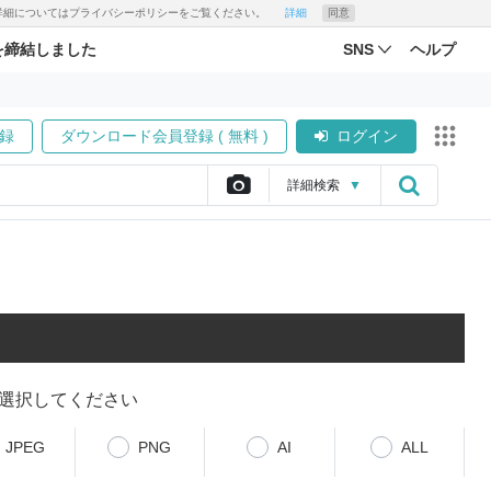
す。詳細についてはプライバシーポリシーをご覧ください。
詳細
同意
を締結しました
SNS
ヘルプ
録
ダウンロード会員登録 ( 無料 )
ログイン
詳細
検索
▼
選択してください
JPEG
PNG
AI
ALL