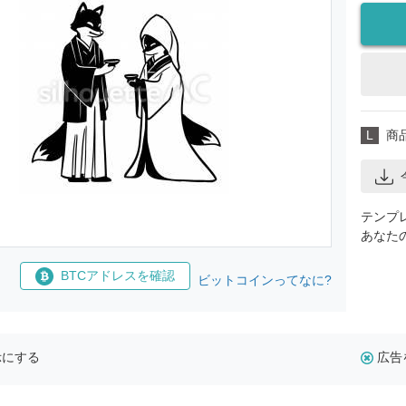
L
商
テンプ
あなた
BTCアドレスを確認
ビットコインってなに?
示にする
広告