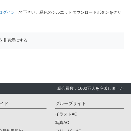
ログイン
して下さい。緑色のシルエットダウンロードボタンをクリ
を非表示にする
総会員数：1600万人を突破しました
イド
グループサイト
イラストAC
写真AC
会員利用規約
フリービーAC