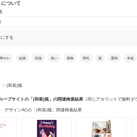
トについて
狐
2
示にする
華やか
結婚
祝福
祝い
着物
男性
狐
愛情
幸福
(和装)狐
ループサイトの「(和装)狐」の関連検索結果
（同じアカウントで無料ダ
デザインACの「(和装)狐」関連検索結果