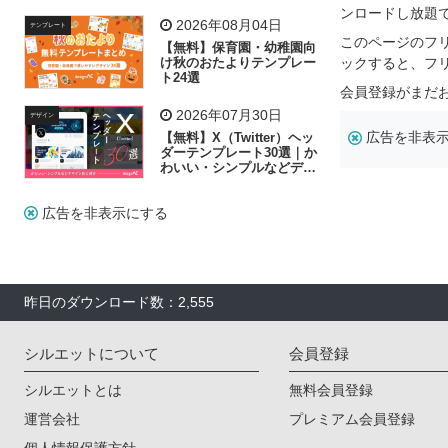
リー素材の選び方
ンロードし放題
2026年08月04日
テンプレート
このページのフ
【無料】保育園・幼稚園向
け秋のおたよりテンプレー
ックすると、フ
ト24選
会員登録がまだ
2026年07月30日
デザイン
広告を非表
【無料】X（Twitter）ヘッ
ダーテンプレート30選｜か
わいい・シンプルなどデザ
イン別に紹介
広告を非表示にする
昨日のダウンロード数：2,555
シルエットについて
会員登録
シルエットとは
無料会員登録
運営会社
プレミアム会員登録
個人情報保護方針