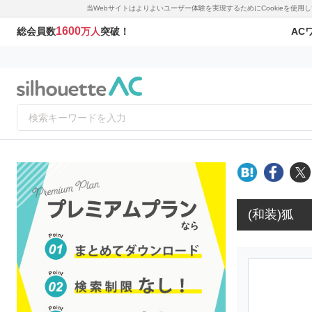
当Webサイトはよりよいユーザー体験を実現するためにCookieを使
1600
AC
総会員数
万人
突破！
(和装)狐