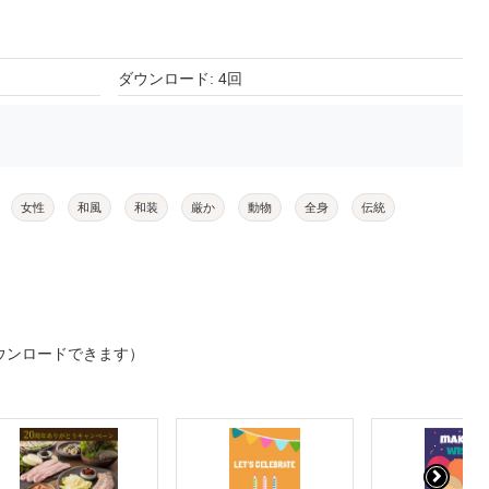
ダウンロード: 4回
女性
和風
和装
厳か
動物
全身
伝統
ウンロードできます）