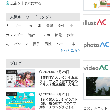
広告を非表示にする
人気キーワード（タグ）
人
プール
海
家
電話
女性
車
カレンダー
時計
スマホ
節電
お金
花
パソコン
握手
男性
ハート
本
もっと見る
矢印
猫
手
メール
トラック
木
犬
吹き出し
カメラ
星
プレゼント
ブログ
飛行機
グラフ
ビル
魚
家族
書類
2026年07月28日
お役立ち情報
【無料でかわいく】七五三
歩く
工場
会社
太陽
キラキラ
フォトブックにおすすめの
イラスト素材30選｜和風の
飾り付け素材が揃う
人物
虫眼鏡
花火
電車
ビジネス
2026年07月21日
お役立ち情報
子供
作業員
葉
相談
ピクトグラム
【もう迷わない】イラスト
に統一感を出す5つのコツ｜
資料・チラシがまとまるフ
このシルエットは