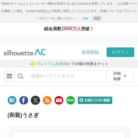
当Webサイトはよりよいユーザー体験を実現するためにCookieを使用しています。これ以降ページ
を遷移した場合、Cookieの設定および使用に同意したことになります。詳細についてはプライバシ
ーポリシーをご覧ください。
詳細
同意
1600
総会員数
万人
突破！
会員登録
ログイン
プレミアム会員登録
で14個の特典をゲット
詳細
▼
検索
(和装)うさぎ