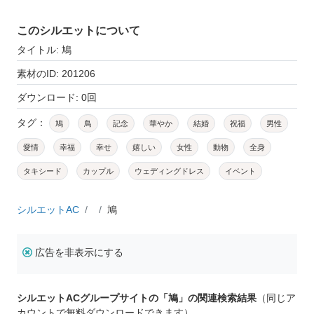
このシルエットについて
タイトル: 鳩
素材のID: 201206
ダウンロード: 0回
タグ：
鳩
鳥
記念
華やか
結婚
祝福
男性
愛情
幸福
幸せ
嬉しい
女性
動物
全身
タキシード
カップル
ウェディングドレス
イベント
シルエットAC
鳩
広告を非表示にする
シルエットACグループサイトの「鳩」の関連検索結果
（同じア
カウントで無料ダウンロードできます）