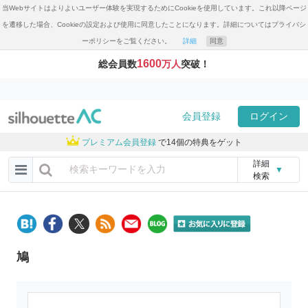
当Webサイトはよりよいユーザー体験を実現するためにCookieを使用しています。これ以降ページ
を遷移した場合、Cookieの設定および使用に同意したことになります。詳細についてはプライバシ
ーポリシーをご覧ください。
詳細
同意
1600
総会員数
万人
突破！
会員登録
ログイン
プレミアム会員登録
で14個の特典をゲット
詳細
▼
検索
鳩