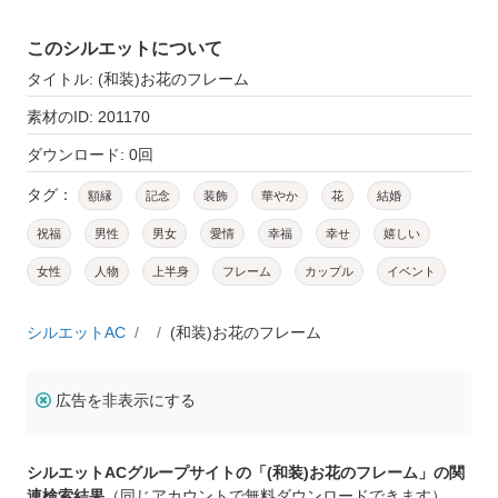
このシルエットについて
タイトル: (和装)お花のフレーム
素材のID: 201170
ダウンロード: 0回
タグ：
額縁
記念
装飾
華やか
花
結婚
祝福
男性
男女
愛情
幸福
幸せ
嬉しい
女性
人物
上半身
フレーム
カップル
イベント
シルエットAC
(和装)お花のフレーム
広告を非表示にする
シルエットACグループサイトの「(和装)お花のフレーム」の関
連検索結果
（同じアカウントで無料ダウンロードできます）