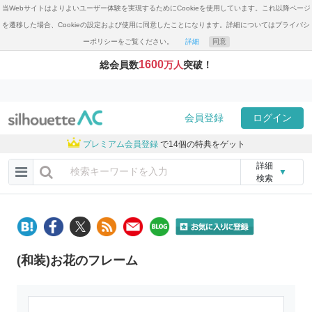
当Webサイトはよりよいユーザー体験を実現するためにCookieを使用しています。これ以降ページ
を遷移した場合、Cookieの設定および使用に同意したことになります。詳細についてはプライバシ
ーポリシーをご覧ください。
詳細
同意
1600
総会員数
万人
突破！
会員登録
ログイン
プレミアム会員登録
で14個の特典をゲット
詳細
▼
検索
(和装)お花のフレーム