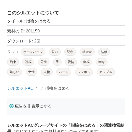
このシルエットについて
タイトル: 指輪をはめる
素材のID: 201159
ダウンロード: 2回
タグ：
ボディパーツ
誓い
記念
華やか
結婚
約束
祝福
男性
手
愛情
幸福
幸せ
嬉しい
女性
人物
ハート
シンボル
カップル
シルエットAC
指輪をはめる
広告を非表示にする
シルエットACグループサイトの「指輪をはめる」の関連検索結
果
（同じアカウントで無料ダウンロードできます）