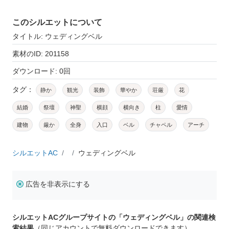
このシルエットについて
タイトル: ウェディングベル
素材のID: 201158
ダウンロード: 0回
タグ：
静か
観光
装飾
華やか
荘厳
花
結婚
祭壇
神聖
横顔
横向き
柱
愛情
建物
厳か
全身
入口
ベル
チャペル
アーチ
シルエットAC
ウェディングベル
広告を非表示にする
シルエットACグループサイトの「ウェディングベル」の関連検
索結果
（同じアカウントで無料ダウンロードできます）