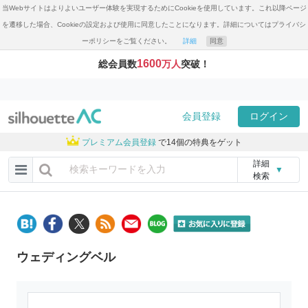
当Webサイトはよりよいユーザー体験を実現するためにCookieを使用しています。これ以降ページ
を遷移した場合、Cookieの設定および使用に同意したことになります。詳細についてはプライバシ
ーポリシーをご覧ください。
詳細
同意
1600
総会員数
万人
突破！
会員登録
ログイン
プレミアム会員登録
で14個の特典をゲット
詳細
▼
検索
ウェディングベル