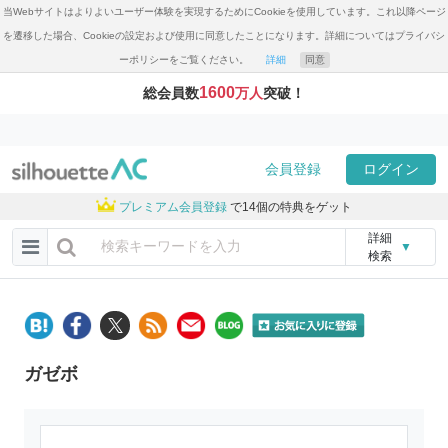
当Webサイトはよりよいユーザー体験を実現するためにCookieを使用しています。これ以降ページ
を遷移した場合、Cookieの設定および使用に同意したことになります。詳細についてはプライバシ
ーポリシーをご覧ください。
詳細
同意
1600
総会員数
万人
突破！
会員登録
ログイン
プレミアム会員登録
で14個の特典をゲット
詳細
▼
検索
ガゼボ