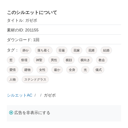
このシルエットについて
タイトル: ガゼボ
素材のID: 201155
ダウンロード: 1回
タグ：
静か
落ち着く
荘厳
花嫁
花婿
結婚
窓
祭壇
神聖
男性
横顔
横向き
教会
愛情
建物
女性
厳か
全身
光
儀式
人物
ステンドグラス
シルエットAC
ガゼボ
広告を非表示にする