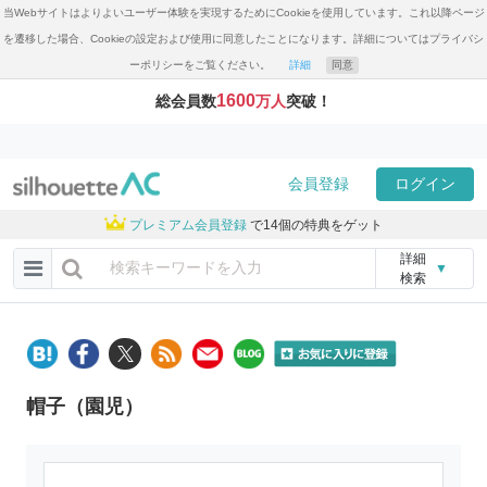
当Webサイトはよりよいユーザー体験を実現するためにCookieを使用しています。これ以降ページ
を遷移した場合、Cookieの設定および使用に同意したことになります。詳細についてはプライバシ
ーポリシーをご覧ください。
詳細
同意
1600
総会員数
万人
突破！
会員登録
ログイン
プレミアム会員登録
で14個の特典をゲット
詳細
▼
検索
帽子（園児）