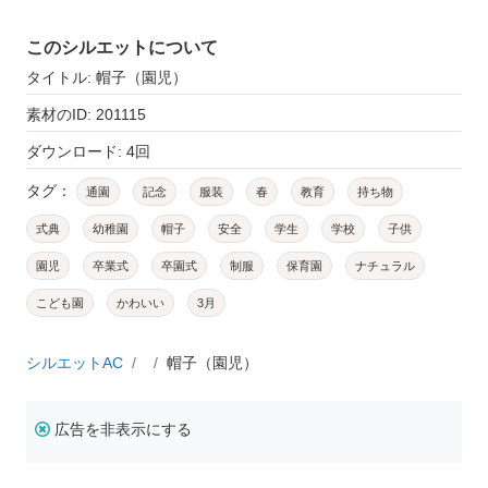
このシルエットについて
タイトル: 帽子（園児）
素材のID: 201115
ダウンロード: 4回
タグ：
通園
記念
服装
春
教育
持ち物
式典
幼稚園
帽子
安全
学生
学校
子供
園児
卒業式
卒園式
制服
保育園
ナチュラル
こども園
かわいい
3月
シルエットAC
帽子（園児）
広告を非表示にする