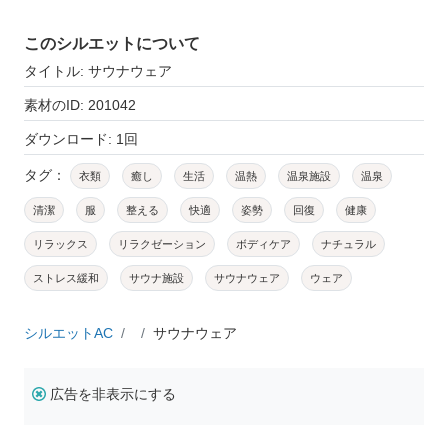
このシルエットについて
タイトル: サウナウェア
素材のID: 201042
ダウンロード: 1回
タグ：
衣類
癒し
生活
温熱
温泉施設
温泉
清潔
服
整える
快適
姿勢
回復
健康
リラックス
リラクゼーション
ボディケア
ナチュラル
ストレス緩和
サウナ施設
サウナウェア
ウェア
シルエットAC
サウナウェア
広告を非表示にする