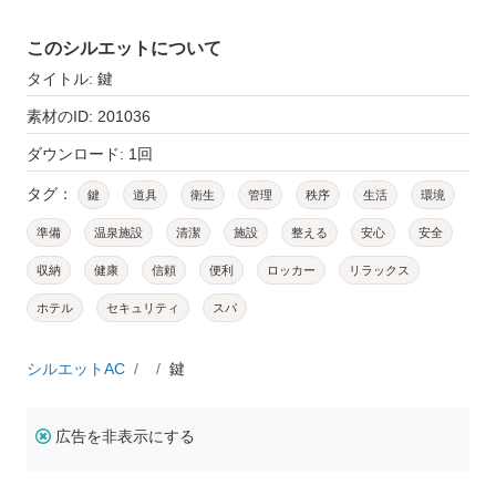
このシルエットについて
タイトル: 鍵
素材のID: 201036
ダウンロード: 1回
タグ：
鍵
道具
衛生
管理
秩序
生活
環境
準備
温泉施設
清潔
施設
整える
安心
安全
収納
健康
信頼
便利
ロッカー
リラックス
ホテル
セキュリティ
スパ
シルエットAC
鍵
広告を非表示にする