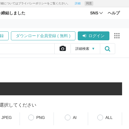
す。詳細についてはプライバシーポリシーをご覧ください。
詳細
同意
を締結しました
SNS
ヘルプ
録
ダウンロード会員登録 ( 無料 )
ログイン
詳細
検索
▼
選択してください
JPEG
PNG
AI
ALL