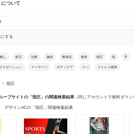
トについて
9
示にする
癒し
疲労
治療
施術
整体院
整体
指圧
指
手
ラクゼーション
マッサージ
ボディケア
スパ
ストレス緩和
指圧
グループサイトの「指圧」の関連検索結果
（同じアカウントで無料ダウン
デザインACの「指圧」関連検索結果