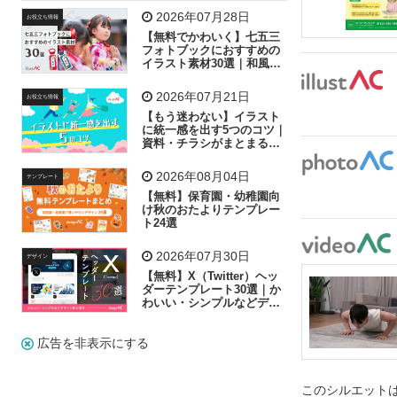
飛行機
グラフ
ビル
魚
家族
書類
2026年07月28日
お役立ち情報
【無料でかわいく】七五三
歩く
工場
会社
太陽
キラキラ
フォトブックにおすすめの
イラスト素材30選｜和風の
飾り付け素材が揃う
人物
虫眼鏡
花火
電車
ビジネス
2026年07月21日
お役立ち情報
子供
作業員
葉
相談
ピクトグラム
【もう迷わない】イラスト
に統一感を出す5つのコツ｜
資料・チラシがまとまるフ
リー素材の選び方
2026年08月04日
テンプレート
【無料】保育園・幼稚園向
け秋のおたよりテンプレー
ト24選
2026年07月30日
デザイン
【無料】X（Twitter）ヘッ
ダーテンプレート30選｜か
わいい・シンプルなどデザ
イン別に紹介
広告を非表示にする
このシルエットは