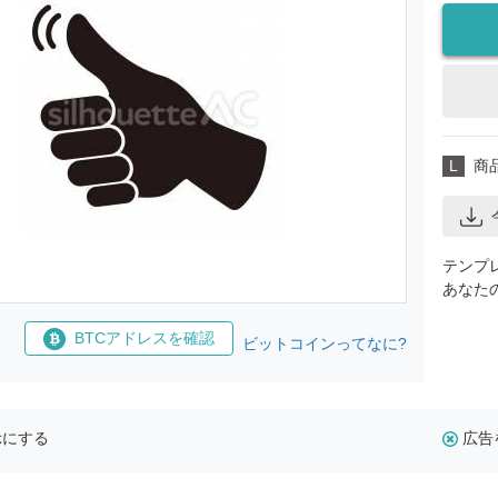
L
商
テンプ
あなた
BTCアドレスを確認
ビットコインってなに?
示にする
広告