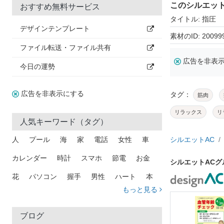
このシルエッ
おすすめ無料サービス
タイトル: 指圧
デザインテンプレート
素材のID: 20099
ファイル転送・ファイル共有
広告を非表
今日の運勢
広告を非表示にする
タグ：
筋肉
リラックス
リ
人気キーワード（タグ）
人
プール
海
家
電話
女性
車
シルエットAC
カレンダー
時計
スマホ
節電
お金
シルエットAC
花
パソコン
握手
男性
ハート
本
もっと見る
矢印
猫
手
メール
トラック
木
犬
吹き出し
カメラ
星
プレゼント
ブログ