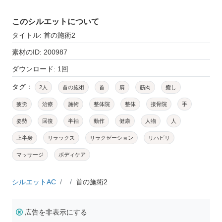
このシルエットについて
タイトル: 首の施術2
素材のID: 200987
ダウンロード: 1回
タグ：
2人
首の施術
首
肩
筋肉
癒し
疲労
治療
施術
整体院
整体
接骨院
手
姿勢
回復
半袖
動作
健康
人物
人
上半身
リラックス
リラクゼーション
リハビリ
マッサージ
ボディケア
シルエットAC
首の施術2
広告を非表示にする