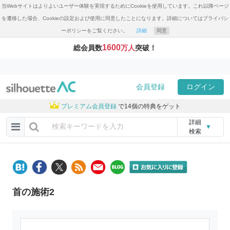
当Webサイトはよりよいユーザー体験を実現するためにCookieを使用しています。これ以降ページ
を遷移した場合、Cookieの設定および使用に同意したことになります。詳細についてはプライバシ
ーポリシーをご覧ください。
詳細
同意
1600
総会員数
万人
突破！
会員登録
ログイン
プレミアム会員登録
で14個の特典をゲット
詳細
▼
検索
首の施術2