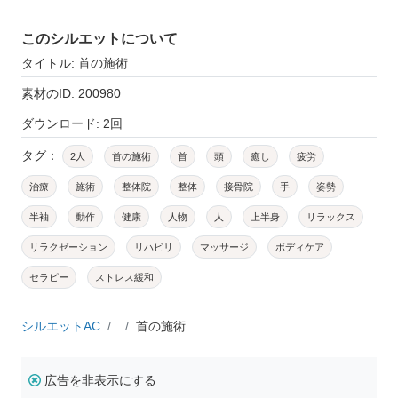
このシルエットについて
タイトル: 首の施術
素材のID: 200980
ダウンロード: 2回
タグ：
2人
首の施術
首
頭
癒し
疲労
治療
施術
整体院
整体
接骨院
手
姿勢
半袖
動作
健康
人物
人
上半身
リラックス
リラクゼーション
リハビリ
マッサージ
ボディケア
セラピー
ストレス緩和
シルエットAC
首の施術
広告を非表示にする