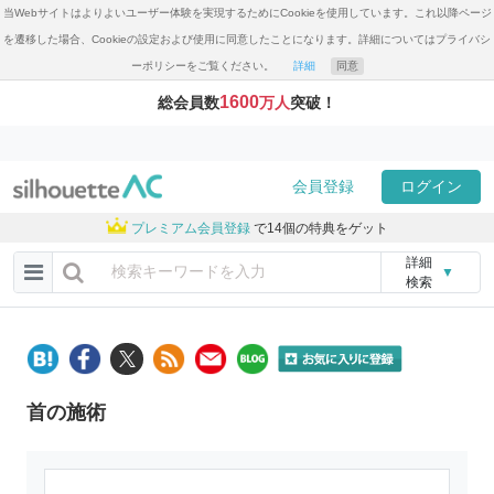
当Webサイトはよりよいユーザー体験を実現するためにCookieを使用しています。これ以降ページ
を遷移した場合、Cookieの設定および使用に同意したことになります。詳細についてはプライバシ
ーポリシーをご覧ください。
詳細
同意
1600
総会員数
万人
突破！
会員登録
ログイン
プレミアム会員登録
で14個の特典をゲット
詳細
▼
検索
首の施術