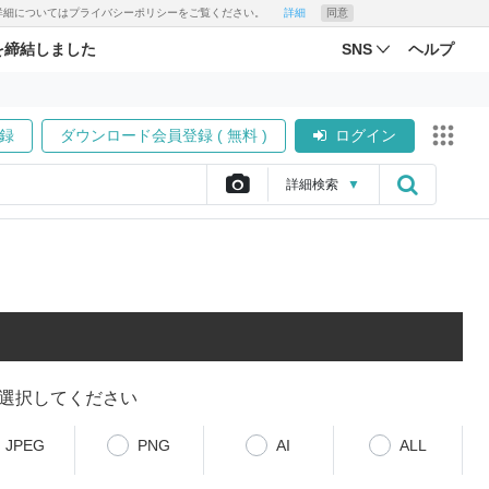
す。詳細についてはプライバシーポリシーをご覧ください。
詳細
同意
を締結しました
SNS
ヘルプ
録
ダウンロード会員登録 ( 無料 )
ログイン
詳細
検索
▼
選択してください
JPEG
PNG
AI
ALL