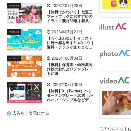
飛行機
グラフ
ビル
魚
家族
書類
2026年07月28日
お役立ち情報
【無料でかわいく】七五三
歩く
工場
会社
太陽
キラキラ
フォトブックにおすすめの
イラスト素材30選｜和風の
飾り付け素材が揃う
人物
虫眼鏡
花火
電車
ビジネス
2026年07月21日
お役立ち情報
子供
作業員
葉
相談
ピクトグラム
【もう迷わない】イラスト
に統一感を出す5つのコツ｜
資料・チラシがまとまるフ
リー素材の選び方
2026年08月04日
テンプレート
【無料】保育園・幼稚園向
け秋のおたよりテンプレー
ト24選
2026年07月30日
デザイン
【無料】X（Twitter）ヘッ
ダーテンプレート30選｜か
わいい・シンプルなどデザ
イン別に紹介
広告を非表示にする
このシルエットは