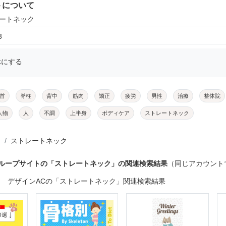
トについて
レートネック
3
示にする
首
脊柱
背中
筋肉
矯正
疲労
男性
治療
整体院
人物
人
不調
上半身
ボディケア
ストレートネック
ストレートネック
グループサイトの「ストレートネック」の関連検索結果
（同じアカウント
デザインACの「ストレートネック」関連検索結果