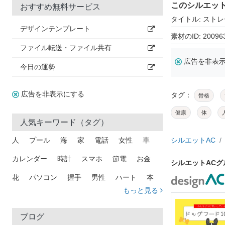
このシルエッ
おすすめ無料サービス
タイトル: スト
デザインテンプレート
素材のID: 20096
ファイル転送・ファイル共有
広告を非表
今日の運勢
広告を非表示にする
タグ：
骨格
健康
体
人気キーワード（タグ）
人
プール
海
家
電話
女性
車
シルエットAC
カレンダー
時計
スマホ
節電
お金
シルエットAC
花
パソコン
握手
男性
ハート
本
もっと見る
矢印
猫
手
メール
トラック
木
犬
吹き出し
カメラ
星
プレゼント
ブログ