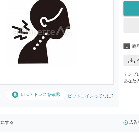
L
商
テンプ
あなた
BTCアドレスを確認
ビットコインってなに?
示にする
広告