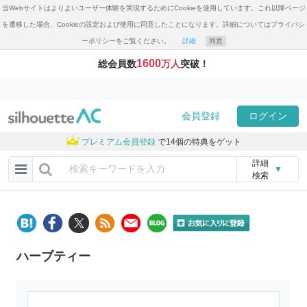
当Webサイトはよりよいユーザー体験を実現するためにCookieを使用しています。これ以降ページ
を遷移した場合、Cookieの設定および使用に同意したことになります。詳細についてはプライバシ
ーポリシーをご覧ください。
詳細
同意
1600
総会員数
万人
突破！
会員登録
ログイン
プレミアム会員登録
で14個の特典をゲット
詳細
▼
検索
ハーブティー