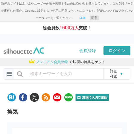
当Webサイトはよりよいユーザー体験を実現するためにCookieを使用しています。これ以降ページ
を遷移した場合、Cookieの設定および使用に同意したことになります。詳細についてはプライバシ
ーポリシーをご覧ください。
詳細
同意
1600
総会員数
万人
突破！
会員登録
ログイン
プレミアム会員登録
で14個の特典をゲット
詳細
▼
検索
換気