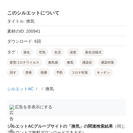
このシルエットについて
タイトル: 換気
素材のID: 200941
ダウンロード: 6回
タグ：
衛生
空気
生活
浴室
新生活様式
新型コロナウイルス
換気扇
換気
感染症
感染対策
回す
啓発
医療
予防
コロナ対策
キッチン
シルエットAC
換気
広告を非表示にする
シルエットACグループサイトの「換気」の関連検索結果
（同じ
アカウントで無料ダウンロードできます）