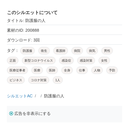
このシルエットについて
タイトル: 防護服の人
素材のID: 200888
ダウンロード: 3回
タグ：
防護服
衛生
看護師
病院
病気
男性
正面
新型コロナウイルス
感染症
感染対策
女性
医療従事者
医療
医師
全身
仕事
人物
予防
ビジネス
コロナ対策
1人
シルエットAC
防護服の人
広告を非表示にする