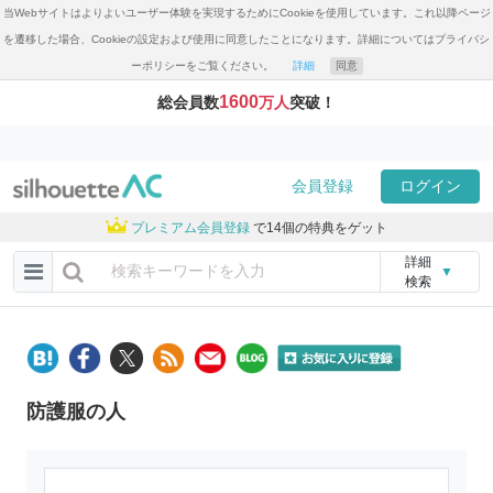
当Webサイトはよりよいユーザー体験を実現するためにCookieを使用しています。これ以降ページ
を遷移した場合、Cookieの設定および使用に同意したことになります。詳細についてはプライバシ
ーポリシーをご覧ください。
詳細
同意
1600
総会員数
万人
突破！
会員登録
ログイン
プレミアム会員登録
で14個の特典をゲット
詳細
▼
検索
防護服の人