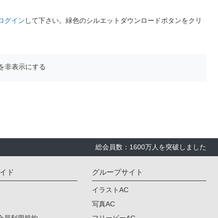
ログイン
して下さい。緑色のシルエットダウンロードボタンをクリ
を非表示にする
総会員数：1600万人を突破しました
イド
グループサイト
イラストAC
写真AC
会員利用規約
フリービーAC