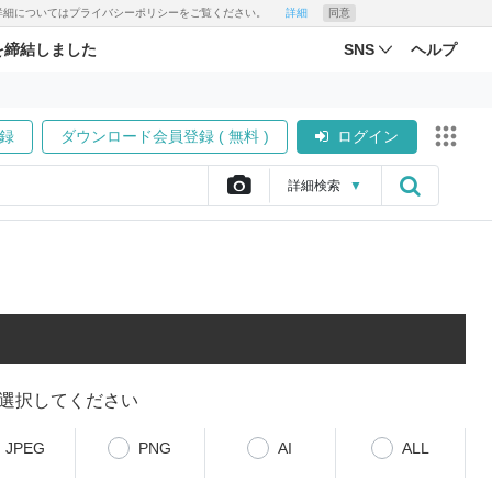
す。詳細についてはプライバシーポリシーをご覧ください。
詳細
同意
を締結しました
SNS
ヘルプ
録
ダウンロード会員登録 ( 無料 )
ログイン
詳細
検索
▼
選択してください
JPEG
PNG
AI
ALL