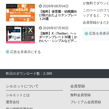
リー素材の選び方
が無料でダウン
2026年08月04日
テンプレート
このページのフ
【無料】保育園・幼稚園向
け秋のおたよりテンプレー
ックすると、フ
ト24選
会員登録がまだ
2026年07月30日
デザイン
広告を非表
【無料】X（Twitter）ヘッ
ダーテンプレート30選｜か
わいい・シンプルなどデザ
イン別に紹介
広告を非表示にする
昨日のダウンロード数：2,389
シルエットについて
会員登録
シルエットとは
無料会員登録
運営会社
プレミアム会員登録
個人情報保護方針