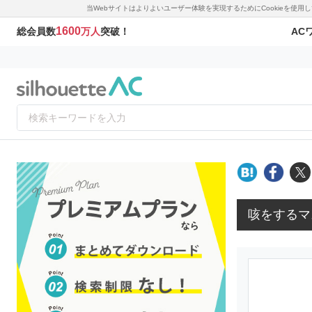
当Webサイトはよりよいユーザー体験を実現するためにCookieを使
1600
AC
総会員数
万人
突破！
咳をするマ