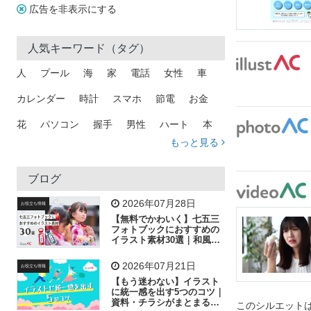
広告を非表示にする
人気キーワード（タグ）
人
プール
海
家
電話
女性
車
カレンダー
時計
スマホ
節電
お金
花
パソコン
握手
男性
ハート
本
もっと見る
矢印
猫
手
メール
トラック
木
犬
吹き出し
カメラ
星
プレゼント
ブログ
飛行機
グラフ
ビル
魚
家族
書類
2026年07月28日
お役立ち情報
【無料でかわいく】七五三
歩く
工場
会社
太陽
キラキラ
フォトブックにおすすめの
イラスト素材30選｜和風の
飾り付け素材が揃う
人物
虫眼鏡
花火
電車
ビジネス
2026年07月21日
お役立ち情報
子供
作業員
葉
相談
ピクトグラム
【もう迷わない】イラスト
に統一感を出す5つのコツ｜
資料・チラシがまとまるフ
このシルエットは