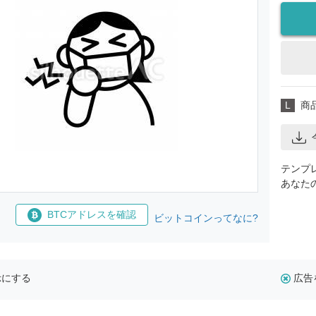
L
商
テンプ
あなた
BTCアドレスを確認
ビットコインってなに?
示にする
広告