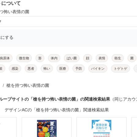
トについて
持つ怖い表情の菌
7
示にする
病原体
微生物
形
体内
ばい菌
顔
表情
衛生
菌
策
感染
悪者
怖い
医療
予防
バイキン
トゲトゲ
槍を持つ怖い表情の菌
グループサイトの「槍を持つ怖い表情の菌」の関連検索結果
（同じアカウ
デザインACの「槍を持つ怖い表情の菌」関連検索結果