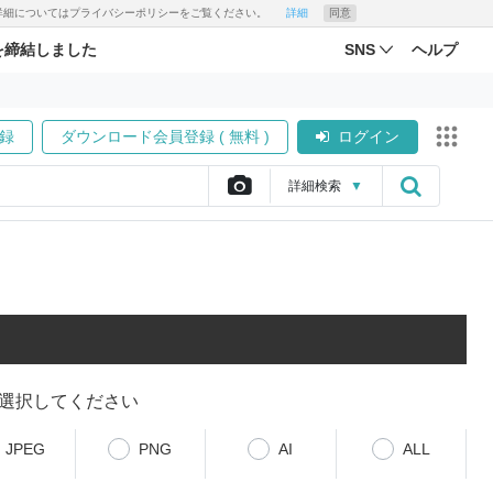
す。詳細についてはプライバシーポリシーをご覧ください。
詳細
同意
を締結しました
SNS
ヘルプ
録
ダウンロード会員登録 ( 無料 )
ログイン
詳細
検索
▼
選択してください
JPEG
PNG
AI
ALL