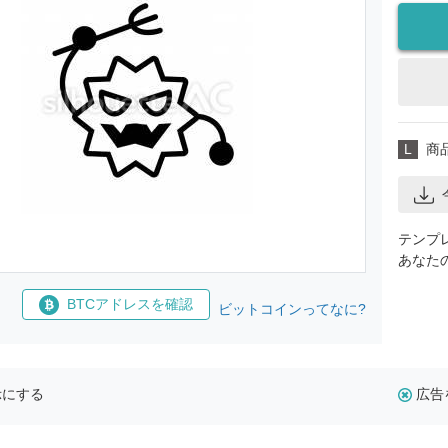
L
商
テンプ
あなた
BTCアドレスを確認
ビットコインってなに?
示にする
広告