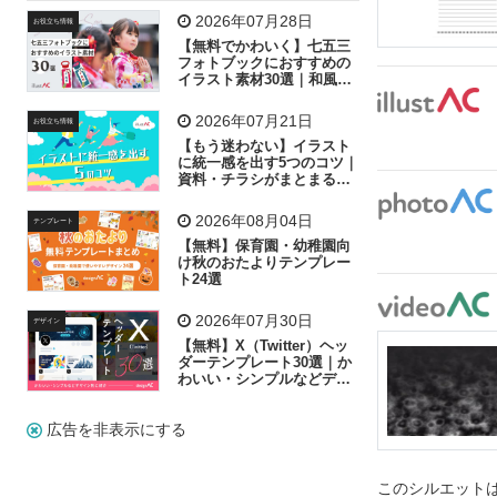
飛行機
グラフ
ビル
魚
家族
書類
2026年07月28日
お役立ち情報
【無料でかわいく】七五三
歩く
工場
会社
太陽
キラキラ
フォトブックにおすすめの
イラスト素材30選｜和風の
飾り付け素材が揃う
人物
虫眼鏡
花火
電車
ビジネス
2026年07月21日
お役立ち情報
子供
作業員
葉
相談
ピクトグラム
【もう迷わない】イラスト
に統一感を出す5つのコツ｜
資料・チラシがまとまるフ
リー素材の選び方
2026年08月04日
テンプレート
【無料】保育園・幼稚園向
け秋のおたよりテンプレー
ト24選
2026年07月30日
デザイン
【無料】X（Twitter）ヘッ
ダーテンプレート30選｜か
わいい・シンプルなどデザ
イン別に紹介
広告を非表示にする
このシルエットは