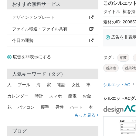
このシルエッ
おすすめ無料サービス
タイトル: 槍を
デザインテンプレート
素材のID: 20085
ファイル転送・ファイル共有
広告を非表
今日の運勢
広告を非表示にする
タグ：
細菌
感染症
感染対
人気キーワード（タグ）
人
プール
海
家
電話
女性
車
シルエットAC
カレンダー
時計
スマホ
節電
お金
シルエットAC
花
パソコン
握手
男性
ハート
本
もっと見る
矢印
猫
手
メール
トラック
木
犬
吹き出し
カメラ
星
プレゼント
ブログ