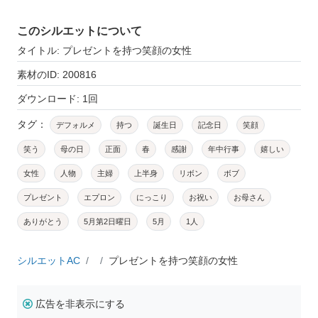
このシルエットについて
タイトル: プレゼントを持つ笑顔の女性
素材のID: 200816
ダウンロード: 1回
タグ：
デフォルメ
持つ
誕生日
記念日
笑顔
笑う
母の日
正面
春
感謝
年中行事
嬉しい
女性
人物
主婦
上半身
リボン
ボブ
プレゼント
エプロン
にっこり
お祝い
お母さん
ありがとう
5月第2日曜日
5月
1人
シルエットAC
プレゼントを持つ笑顔の女性
広告を非表示にする