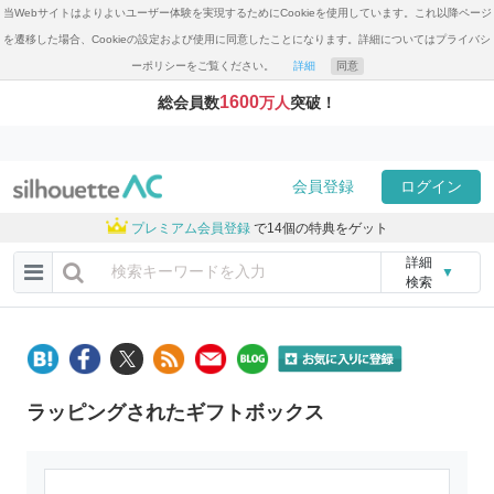
当Webサイトはよりよいユーザー体験を実現するためにCookieを使用しています。これ以降ページ
を遷移した場合、Cookieの設定および使用に同意したことになります。詳細についてはプライバシ
ーポリシーをご覧ください。
詳細
同意
1600
総会員数
万人
突破！
会員登録
ログイン
プレミアム会員登録
で14個の特典をゲット
詳細
▼
検索
ラッピングされたギフトボックス