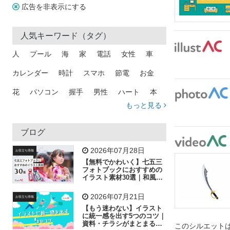
広告を非表示にする
人気キーワード（タグ）
人
プール
海
家
電話
女性
車
カレンダー
時計
スマホ
節電
お金
花
パソコン
握手
男性
ハート
本
もっと見る
矢印
猫
手
メール
トラック
木
犬
吹き出し
カメラ
星
プレゼント
ブログ
飛行機
グラフ
ビル
魚
家族
書類
2026年07月28日
お役立ち情報
【無料でかわいく】七五三
歩く
工場
会社
太陽
キラキラ
フォトブックにおすすめの
イラスト素材30選｜和風の
飾り付け素材が揃う
人物
虫眼鏡
花火
電車
ビジネス
2026年07月21日
お役立ち情報
子供
作業員
葉
相談
ピクトグラム
【もう迷わない】イラスト
に統一感を出す5つのコツ｜
資料・チラシがまとまるフ
このシルエットは