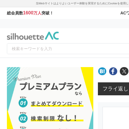
当Webサイトはよりよいユーザー体験を実現するためにCookieを使
1600
AC
総会員数
万人
突破！
フライ返し