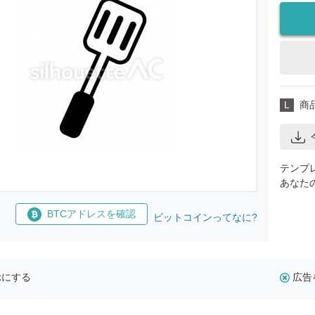
L
商
テンプ
あなた
BTCアドレスを確認
ビットコインってなに?
示にする
広告