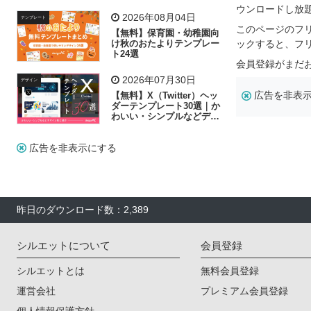
リー素材の選び方
ウンロードし放
2026年08月04日
テンプレート
このページのフ
【無料】保育園・幼稚園向
け秋のおたよりテンプレー
ックすると、フ
ト24選
会員登録がまだ
2026年07月30日
デザイン
広告を非表
【無料】X（Twitter）ヘッ
ダーテンプレート30選｜か
わいい・シンプルなどデザ
イン別に紹介
広告を非表示にする
昨日のダウンロード数：2,389
シルエットについて
会員登録
シルエットとは
無料会員登録
運営会社
プレミアム会員登録
個人情報保護方針