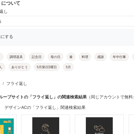
トについて
イ返し
6
示にする
メ
調理器具
記念日
母の日
春
料理
感謝
年中行事
ん
ありがとう
5月第2日曜日
5月
フライ返し
グループサイトの「フライ返し」の関連検索結果
（同じアカウントで無料
デザインACの「フライ返し」関連検索結果