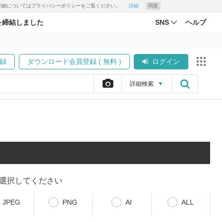
す。詳細についてはプライバシーポリシーをご覧ください。
詳細
同意
を締結しました
SNS
ヘルプ
録
ダウンロード会員登録 ( 無料 )
ログイン
詳細
検索
▼
選択してください
JPEG
PNG
AI
ALL