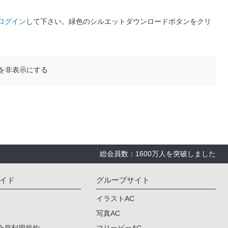
ログイン
して下さい。緑色のシルエットダウンロードボタンをクリ
を非表示にする
総会員数：1600万人を突破しました
イド
グループサイト
イラストAC
写真AC
会員利用規約
フリービーAC