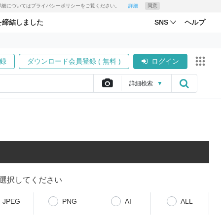
す。詳細についてはプライバシーポリシーをご覧ください。
詳細
同意
を締結しました
SNS
ヘルプ
録
ダウンロード会員登録 ( 無料 )
ログイン
詳細
検索
▼
選択してください
JPEG
PNG
AI
ALL