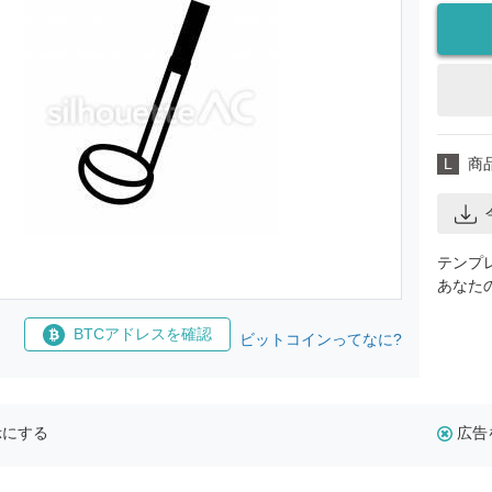
L
商
テンプ
あなた
BTCアドレスを確認
ビットコインってなに?
示にする
広告