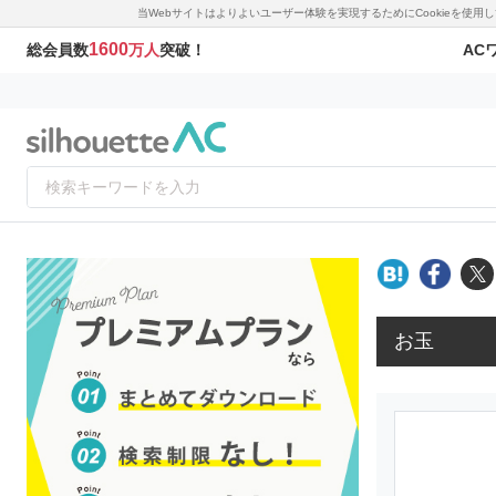
当Webサイトはよりよいユーザー体験を実現するためにCookieを使
1600
AC
総会員数
万人
突破！
お玉