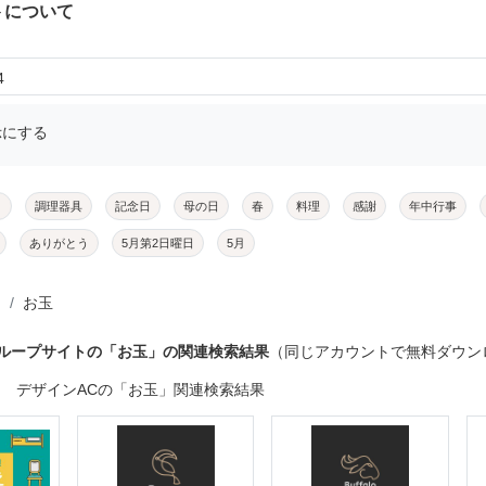
トについて
4
示にする
メ
調理器具
記念日
母の日
春
料理
感謝
年中行事
ありがとう
5月第2日曜日
5月
お玉
グループサイトの「お玉」の関連検索結果
（同じアカウントで無料ダウン
デザインACの「お玉」関連検索結果