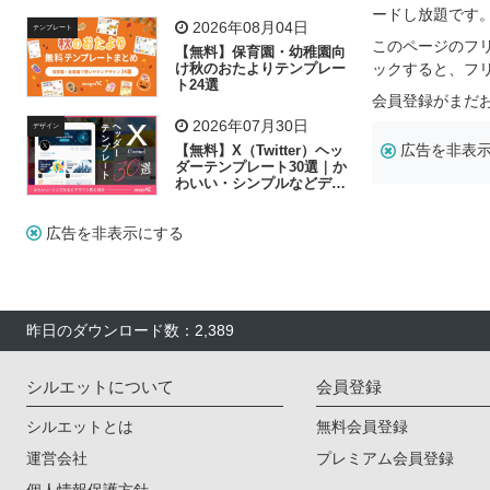
リー素材の選び方
ードし放題です
2026年08月04日
テンプレート
このページのフ
【無料】保育園・幼稚園向
け秋のおたよりテンプレー
ックすると、フ
ト24選
会員登録がまだ
2026年07月30日
デザイン
広告を非表
【無料】X（Twitter）ヘッ
ダーテンプレート30選｜か
わいい・シンプルなどデザ
イン別に紹介
広告を非表示にする
昨日のダウンロード数：2,389
シルエットについて
会員登録
シルエットとは
無料会員登録
運営会社
プレミアム会員登録
個人情報保護方針