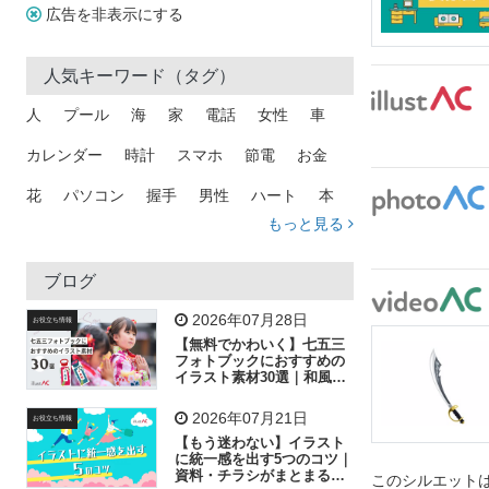
広告を非表示にする
人気キーワード（タグ）
人
プール
海
家
電話
女性
車
カレンダー
時計
スマホ
節電
お金
花
パソコン
握手
男性
ハート
本
もっと見る
矢印
猫
手
メール
トラック
木
犬
吹き出し
カメラ
星
プレゼント
ブログ
飛行機
グラフ
ビル
魚
家族
書類
2026年07月28日
お役立ち情報
【無料でかわいく】七五三
歩く
工場
会社
太陽
キラキラ
フォトブックにおすすめの
イラスト素材30選｜和風の
飾り付け素材が揃う
人物
虫眼鏡
花火
電車
ビジネス
2026年07月21日
お役立ち情報
子供
作業員
葉
相談
ピクトグラム
【もう迷わない】イラスト
に統一感を出す5つのコツ｜
資料・チラシがまとまるフ
このシルエットは