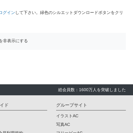
ログイン
して下さい。緑色のシルエットダウンロードボタンをクリ
を非表示にする
総会員数：1600万人を突破しました
イド
グループサイト
イラストAC
写真AC
会員利用規約
フリービーAC