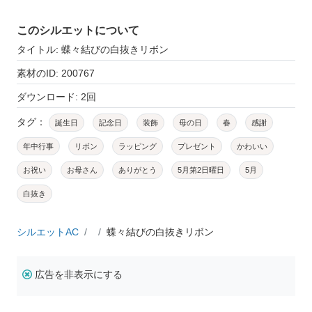
このシルエットについて
タイトル: 蝶々結びの白抜きリボン
素材のID: 200767
ダウンロード: 2回
タグ：
誕生日
記念日
装飾
母の日
春
感謝
年中行事
リボン
ラッピング
プレゼント
かわいい
お祝い
お母さん
ありがとう
5月第2日曜日
5月
白抜き
シルエットAC
蝶々結びの白抜きリボン
広告を非表示にする