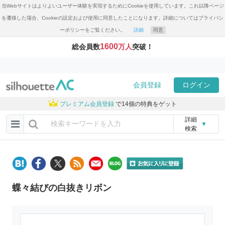
当Webサイトはよりよいユーザー体験を実現するためにCookieを使用しています。これ以降ページ
を遷移した場合、Cookieの設定および使用に同意したことになります。詳細についてはプライバシ
ーポリシーをご覧ください。
詳細
同意
1600
総会員数
万人
突破！
会員登録
ログイン
プレミアム会員登録
で14個の特典をゲット
詳細
▼
検索
蝶々結びの白抜きリボン