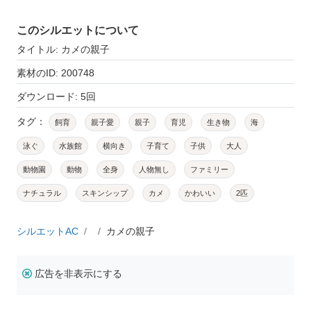
このシルエットについて
タイトル: カメの親子
素材のID: 200748
ダウンロード: 5回
タグ：
飼育
親子愛
親子
育児
生き物
海
泳ぐ
水族館
横向き
子育て
子供
大人
動物園
動物
全身
人物無し
ファミリー
ナチュラル
スキンシップ
カメ
かわいい
2匹
シルエットAC
カメの親子
広告を非表示にする