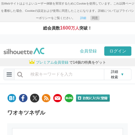
当Webサイトはよりよいユーザー体験を実現するためにCookieを使用しています。これ以降ページ
を遷移した場合、Cookieの設定および使用に同意したことになります。詳細についてはプライバシ
ーポリシーをご覧ください。
詳細
同意
1600
総会員数
万人
突破！
会員登録
ログイン
プレミアム会員登録
で14個の特典をゲット
詳細
▼
検索
ワオキツネザル