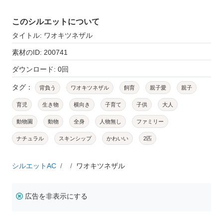
このシルエットについて
タイトル: ワオキツネザル
素材のID: 200741
ダウンロード: 0回
タグ：
背負う
ワオキツネザル
飼育
親子愛
親子
育児
生き物
横向き
子育て
子供
大人
動物園
動物
全身
人物無し
ファミリー
ナチュラル
スキンシップ
かわいい
2匹
シルエットAC
ワオキツネザル
広告を非表示にする