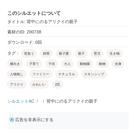
このシルエットについて
タイトル: 背中にのるアリクイの親子
素材のID: 200738
ダウンロード: 0回
タグ：
背負う
飼育
親子愛
親子
育児
生き物
横向き
子育て
子供
大人
動物園
動物
全身
人物無し
ファミリー
ナチュラル
スキンシップ
アリクイ
かわいい
2匹
シルエットAC
背中にのるアリクイの親子
広告を非表示にする