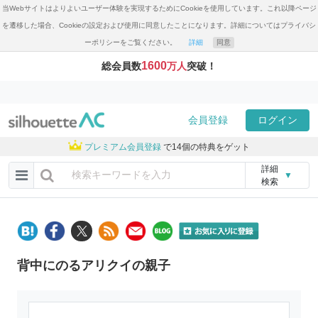
当Webサイトはよりよいユーザー体験を実現するためにCookieを使用しています。これ以降ページ
を遷移した場合、Cookieの設定および使用に同意したことになります。詳細についてはプライバシ
ーポリシーをご覧ください。
詳細
同意
1600
総会員数
万人
突破！
会員登録
ログイン
プレミアム会員登録
で14個の特典をゲット
詳細
▼
検索
背中にのるアリクイの親子