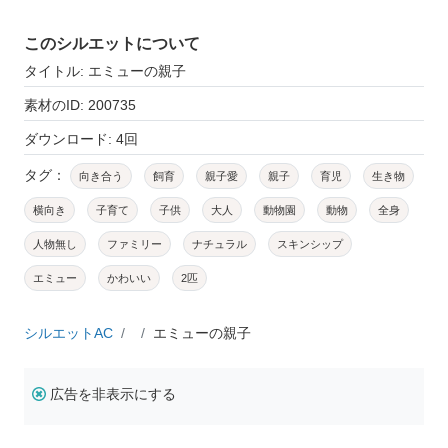
このシルエットについて
タイトル: エミューの親子
素材のID: 200735
ダウンロード: 4回
タグ：
向き合う
飼育
親子愛
親子
育児
生き物
横向き
子育て
子供
大人
動物園
動物
全身
人物無し
ファミリー
ナチュラル
スキンシップ
エミュー
かわいい
2匹
シルエットAC
エミューの親子
広告を非表示にする