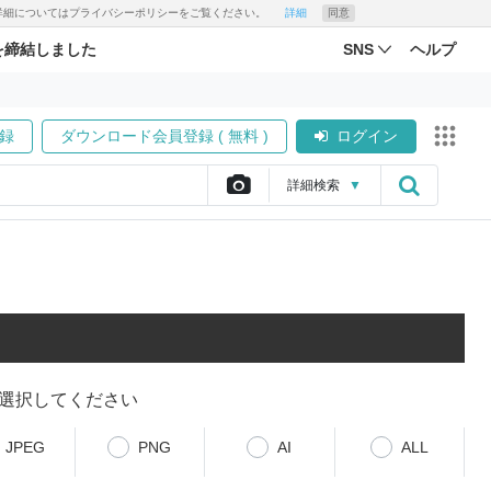
す。詳細についてはプライバシーポリシーをご覧ください。
詳細
同意
を締結しました
SNS
ヘルプ
録
ダウンロード会員登録 ( 無料 )
ログイン
詳細
検索
▼
選択してください
JPEG
PNG
AI
ALL