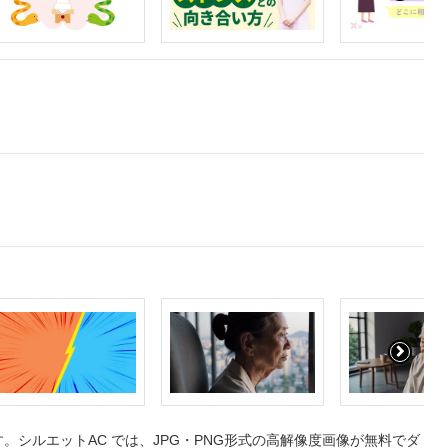
シルエットAC では、JPG・PNG形式の高解像度画像が無料でダ