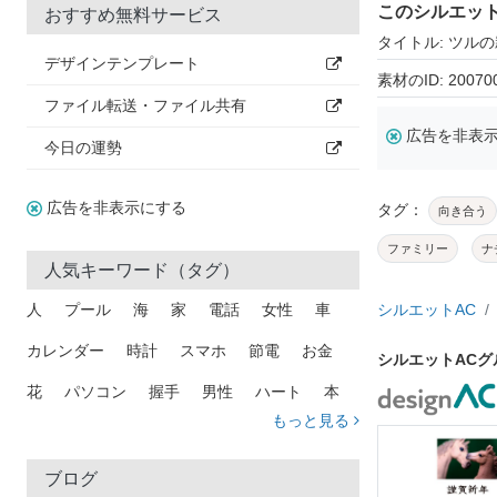
このシルエッ
おすすめ無料サービス
タイトル: ツル
デザインテンプレート
素材のID: 20070
ファイル転送・ファイル共有
広告を非表
今日の運勢
広告を非表示にする
タグ：
向き合う
ファミリー
ナ
人気キーワード（タグ）
人
プール
海
家
電話
女性
車
シルエットAC
カレンダー
時計
スマホ
節電
お金
シルエットAC
花
パソコン
握手
男性
ハート
本
もっと見る
矢印
猫
手
メール
トラック
木
犬
吹き出し
カメラ
星
プレゼント
ブログ