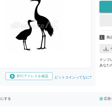
L
商
テンプ
あなた
BTCアドレスを確認
ビットコインってなに?
示にする
広告