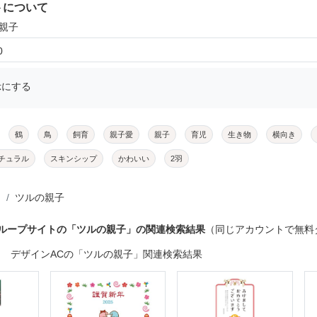
トについて
の親子
0
示にする
鶴
鳥
飼育
親子愛
親子
育児
生き物
横向き
チュラル
スキンシップ
かわいい
2羽
ツルの親子
グループサイトの「ツルの親子」の関連検索結果
（同じアカウントで無料
デザインACの「ツルの親子」関連検索結果