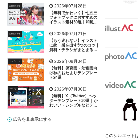
飛行機
グラフ
ビル
魚
家族
書類
2026年07月28日
お役立ち情報
【無料でかわいく】七五三
歩く
工場
会社
太陽
キラキラ
フォトブックにおすすめの
イラスト素材30選｜和風の
飾り付け素材が揃う
人物
虫眼鏡
花火
電車
ビジネス
2026年07月21日
お役立ち情報
子供
作業員
葉
相談
ピクトグラム
【もう迷わない】イラスト
に統一感を出す5つのコツ｜
資料・チラシがまとまるフ
リー素材の選び方
2026年08月04日
テンプレート
【無料】保育園・幼稚園向
け秋のおたよりテンプレー
ト24選
2026年07月30日
デザイン
【無料】X（Twitter）ヘッ
ダーテンプレート30選｜か
わいい・シンプルなどデザ
イン別に紹介
広告を非表示にする
このシルエットは