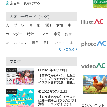
広告を非表示にする
人気キーワード（タグ）
人
プール
海
家
電話
女性
車
カレンダー
時計
スマホ
節電
お金
花
パソコン
握手
男性
ハート
本
もっと見る
矢印
猫
手
メール
トラック
木
犬
吹き出し
カメラ
星
プレゼント
ブログ
飛行機
グラフ
ビル
魚
家族
書類
2026年07月28日
お役立ち情報
【無料でかわいく】七五三
歩く
工場
会社
太陽
キラキラ
フォトブックにおすすめの
イラスト素材30選｜和風の
飾り付け素材が揃う
人物
虫眼鏡
花火
電車
ビジネス
2026年07月21日
お役立ち情報
子供
作業員
葉
相談
ピクトグラム
【もう迷わない】イラスト
に統一感を出す5つのコツ｜
資料・チラシがまとまるフ
このシルエットは