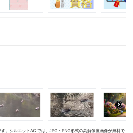
。シルエットAC では、JPG・PNG形式の高解像度画像が無料で