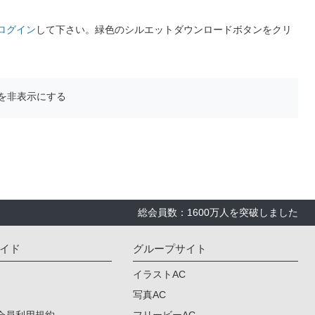
ログイン
して下さい。緑色のシルエットダウンロードボタンをクリ
を非表示にする
総会員数：1600万人を突破しました
イド
グループサイト
イラストAC
写真AC
会員利用規約
フリービーAC