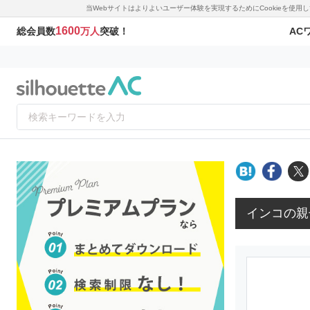
当Webサイトはよりよいユーザー体験を実現するためにCookieを使
1600
AC
総会員数
万人
突破！
インコの親