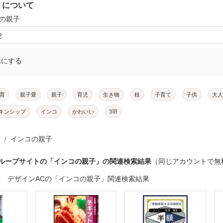
トについて
コの親子
2
示にする
育
親子愛
親子
育児
生き物
枝
子育て
子供
大人
キンシップ
インコ
かわいい
3羽
インコの親子
グループサイトの「インコの親子」の関連検索結果
（同じアカウントで無
デザインACの「インコの親子」関連検索結果