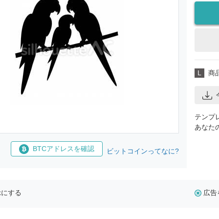
L
商
テンプ
あなた
BTCアドレスを確認
ビットコインってなに?
示にする
広告