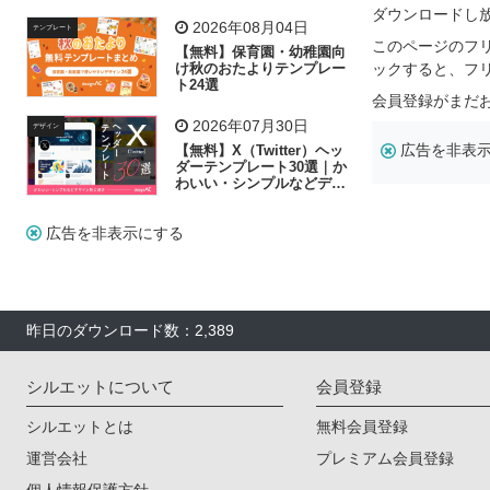
リー素材の選び方
ダウンロードし
2026年08月04日
テンプレート
このページのフ
【無料】保育園・幼稚園向
け秋のおたよりテンプレー
ックすると、フ
ト24選
会員登録がまだ
2026年07月30日
デザイン
広告を非表
【無料】X（Twitter）ヘッ
ダーテンプレート30選｜か
わいい・シンプルなどデザ
イン別に紹介
広告を非表示にする
昨日のダウンロード数：2,389
シルエットについて
会員登録
シルエットとは
無料会員登録
運営会社
プレミアム会員登録
個人情報保護方針