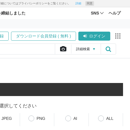
す。詳細についてはプライバシーポリシーをご覧ください。
詳細
同意
を締結しました
SNS
ヘルプ
録
ダウンロード会員登録 ( 無料 )
ログイン
詳細
検索
▼
選択してください
JPEG
PNG
AI
ALL