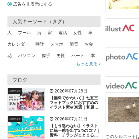
広告を非表示にする
人気キーワード（タグ）
人
プール
海
家
電話
女性
車
カレンダー
時計
スマホ
節電
お金
花
パソコン
握手
男性
ハート
本
もっと見る
矢印
猫
手
メール
トラック
木
犬
吹き出し
カメラ
星
プレゼント
ブログ
飛行機
グラフ
ビル
魚
家族
書類
2026年07月28日
お役立ち情報
【無料でかわいく】七五三
歩く
工場
会社
太陽
キラキラ
フォトブックにおすすめの
イラスト素材30選｜和風の
飾り付け素材が揃う
人物
虫眼鏡
花火
電車
ビジネス
2026年07月21日
お役立ち情報
子供
作業員
葉
相談
ピクトグラム
【もう迷わない】イラスト
に統一感を出す5つのコツ｜
資料・チラシがまとまるフ
このシルエットは