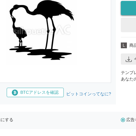
L
商
テンプ
あなた
BTCアドレスを確認
ビットコインってなに?
示にする
広告