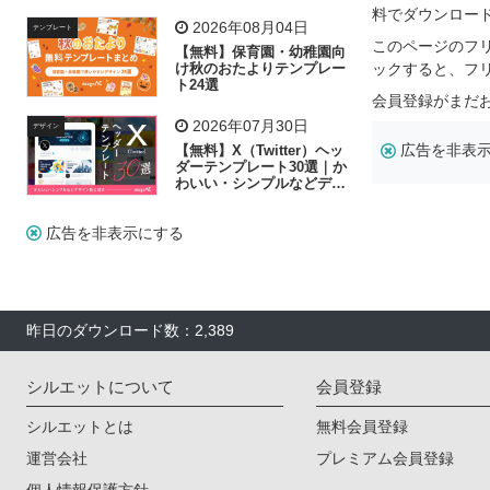
リー素材の選び方
料でダウンロー
2026年08月04日
テンプレート
このページのフ
【無料】保育園・幼稚園向
け秋のおたよりテンプレー
ックすると、フ
ト24選
会員登録がまだ
2026年07月30日
デザイン
広告を非表
【無料】X（Twitter）ヘッ
ダーテンプレート30選｜か
わいい・シンプルなどデザ
イン別に紹介
広告を非表示にする
昨日のダウンロード数：2,389
シルエットについて
会員登録
シルエットとは
無料会員登録
運営会社
プレミアム会員登録
個人情報保護方針