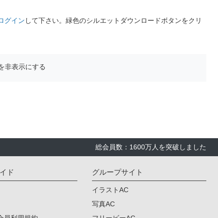
ログイン
して下さい。緑色のシルエットダウンロードボタンをクリ
を非表示にする
総会員数：1600万人を突破しました
イド
グループサイト
イラストAC
写真AC
会員利用規約
フリービーAC