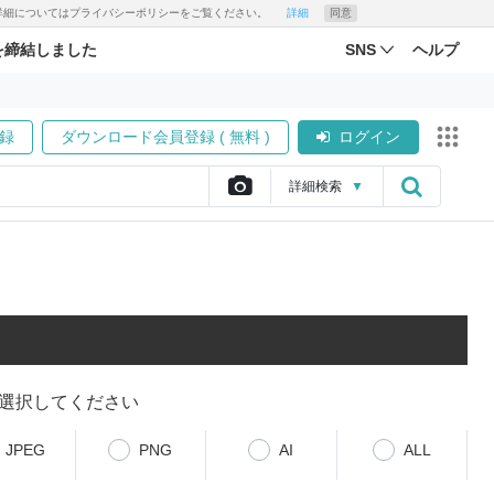
す。詳細についてはプライバシーポリシーをご覧ください。
詳細
同意
を締結しました
SNS
ヘルプ
録
ダウンロード会員登録 ( 無料 )
ログイン
詳細
検索
▼
選択してください
JPEG
PNG
AI
ALL