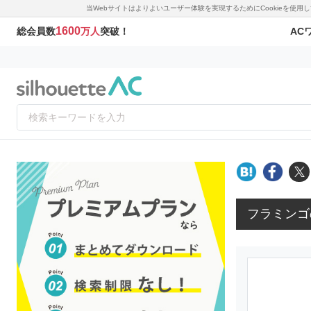
当Webサイトはよりよいユーザー体験を実現するためにCookieを使
1600
AC
総会員数
万人
突破！
フラミンゴ