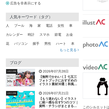
広告を非表示にする
人気キーワード（タグ）
人
プール
海
家
電話
女性
車
カレンダー
時計
スマホ
節電
お金
花
パソコン
握手
男性
ハート
本
もっと見る
矢印
猫
手
メール
トラック
木
犬
吹き出し
カメラ
星
プレゼント
ブログ
飛行機
グラフ
ビル
魚
家族
書類
2026年07月28日
お役立ち情報
【無料でかわいく】七五三
歩く
工場
会社
太陽
キラキラ
フォトブックにおすすめの
イラスト素材30選｜和風の
飾り付け素材が揃う
人物
虫眼鏡
花火
電車
ビジネス
2026年07月21日
お役立ち情報
子供
作業員
葉
相談
ピクトグラム
【もう迷わない】イラスト
に統一感を出す5つのコツ｜
資料・チラシがまとまるフ
このシルエットは