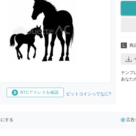
L
商
テンプ
あなた
BTCアドレスを確認
ビットコインってなに?
示にする
広告