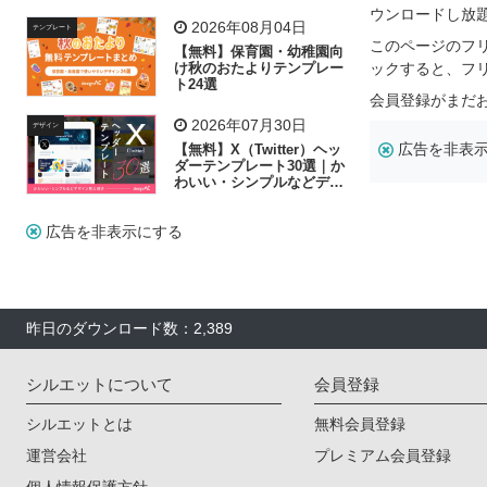
リー素材の選び方
ウンロードし放
2026年08月04日
テンプレート
このページのフ
【無料】保育園・幼稚園向
け秋のおたよりテンプレー
ックすると、フ
ト24選
会員登録がまだ
2026年07月30日
デザイン
広告を非表
【無料】X（Twitter）ヘッ
ダーテンプレート30選｜か
わいい・シンプルなどデザ
イン別に紹介
広告を非表示にする
昨日のダウンロード数：2,389
シルエットについて
会員登録
シルエットとは
無料会員登録
運営会社
プレミアム会員登録
個人情報保護方針