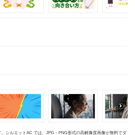
シルエットAC では、JPG・PNG形式の高解像度画像が無料でダ