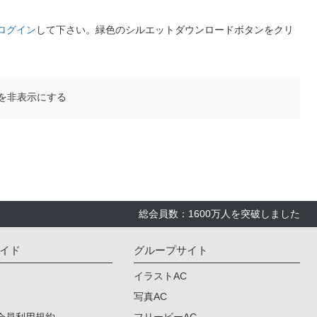
ログイン
して下さい。緑色のシルエットダウンロードボタンをクリ
を非表示にする
総会員数：1600万人を突破しました
イド
グループサイト
イラストAC
写真AC
会員利用規約
フリービーAC