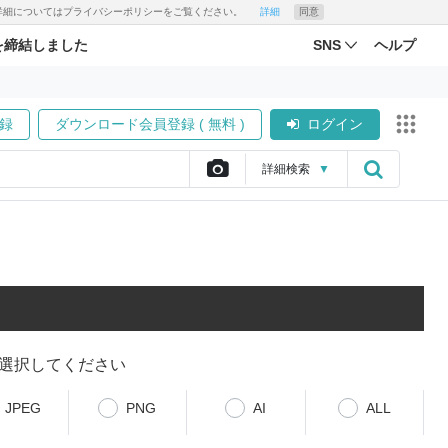
す。詳細についてはプライバシーポリシーをご覧ください。
詳細
同意
を締結しました
SNS
ヘルプ
録
ダウンロード会員登録 ( 無料 )
ログイン
詳細
検索
▼
選択してください
JPEG
PNG
AI
ALL