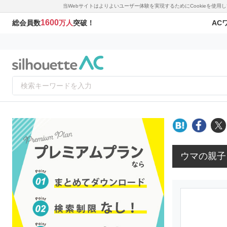
当Webサイトはよりよいユーザー体験を実現するためにCookieを使
1600
AC
総会員数
万人
突破！
ウマの親子