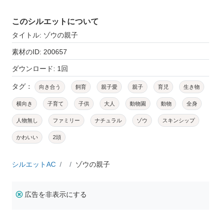
このシルエットについて
タイトル: ゾウの親子
素材のID: 200657
ダウンロード: 1回
タグ：
向き合う
飼育
親子愛
親子
育児
生き物
横向き
子育て
子供
大人
動物園
動物
全身
人物無し
ファミリー
ナチュラル
ゾウ
スキンシップ
かわいい
2頭
シルエットAC
ゾウの親子
広告を非表示にする