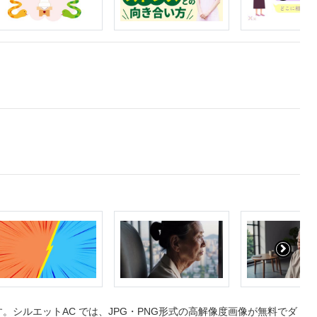
シルエットAC では、JPG・PNG形式の高解像度画像が無料でダ