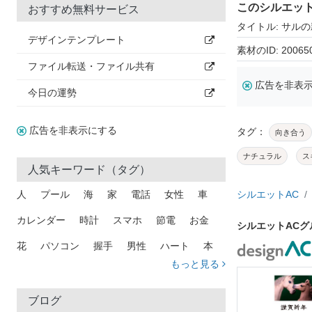
このシルエッ
おすすめ無料サービス
タイトル: サル
デザインテンプレート
素材のID: 20065
ファイル転送・ファイル共有
広告を非表
今日の運勢
広告を非表示にする
タグ：
向き合う
ナチュラル
ス
人気キーワード（タグ）
人
プール
海
家
電話
女性
車
シルエットAC
カレンダー
時計
スマホ
節電
お金
シルエットAC
花
パソコン
握手
男性
ハート
本
もっと見る
矢印
猫
手
メール
トラック
木
犬
吹き出し
カメラ
星
プレゼント
ブログ