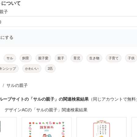
トについて
の親子
0
示にする
サル
飼育
親子愛
親子
育児
生き物
子育て
子供
キンシップ
かわいい
2匹
サルの親子
グループサイトの「サルの親子」の関連検索結果
（同じアカウントで無料
デザインACの「サルの親子」関連検索結果