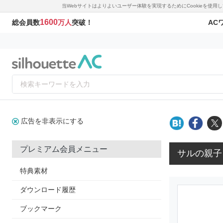
当Webサイトはよりよいユーザー体験を実現するためにCookieを使
1600
AC
総会員数
万人
突破！
広告を非表示にする
プレミアム会員メニュー
サルの親子
特典素材
ダウンロード履歴
ブックマーク