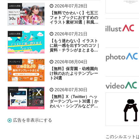
飛行機
グラフ
ビル
魚
家族
書類
2026年07月28日
お役立ち情報
【無料でかわいく】七五三
歩く
工場
会社
太陽
キラキラ
フォトブックにおすすめの
イラスト素材30選｜和風の
飾り付け素材が揃う
人物
虫眼鏡
花火
電車
ビジネス
2026年07月21日
お役立ち情報
子供
作業員
葉
相談
ピクトグラム
【もう迷わない】イラスト
に統一感を出す5つのコツ｜
資料・チラシがまとまるフ
リー素材の選び方
2026年08月04日
テンプレート
【無料】保育園・幼稚園向
け秋のおたよりテンプレー
ト24選
2026年07月30日
デザイン
【無料】X（Twitter）ヘッ
ダーテンプレート30選｜か
わいい・シンプルなどデザ
イン別に紹介
広告を非表示にする
このシルエットは