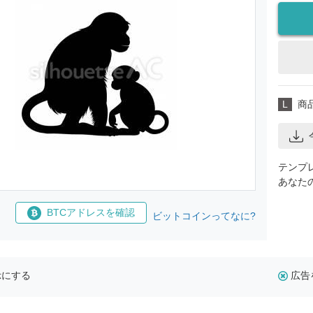
L
商
テンプ
あなた
BTCアドレスを確認
ビットコインってなに?
示にする
広告