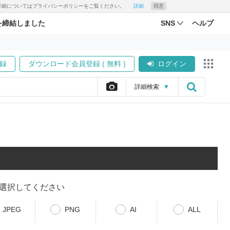
す。詳細についてはプライバシーポリシーをご覧ください。
詳細
同意
を締結しました
SNS
ヘルプ
録
ダウンロード会員登録 ( 無料 )
ログイン
詳細
検索
▼
選択してください
JPEG
PNG
AI
ALL