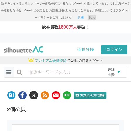
当Webサイトはよりよいユーザー体験を実現するためにCookieを使用しています。これ以降ページ
を遷移した場合、Cookieの設定および使用に同意したことになります。詳細についてはプライバシ
ーポリシーをご覧ください。
詳細
同意
1600
総会員数
万人
突破！
会員登録
ログイン
プレミアム会員登録
で14個の特典をゲット
詳細
▼
検索
2個の貝