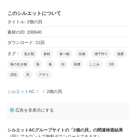
このシルエットについて
タイトル: 2個の貝
素材のID: 200640
ダウンロード: 21回
タグ：
魚介類
食材
食べ物
生物
潮干狩り
漁業
海の生き物
海
春
旬
収穫
しじみ
3月
貝殻
貝
アサリ
シルエットAC
2個の貝
広告を非表示にする
シルエットACグループサイトの「2個の貝」の関連検索結果
（同じアカウントで無料ダウンロードできます）