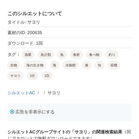
このシルエットについて
タイトル: サヨリ
素材のID: 200635
ダウンロード: 1回
タグ：
漁業
魚介類
魚
食材
食べ物
釣り
生物
海の生き物
海
水族館
春
旬
収穫
サヨリ
3月
1匹
シルエットAC
サヨリ
広告を非表示にする
シルエットACグループサイトの「サヨリ」の関連検索結果
（同
じアカウントで無料ダウンロードできます）