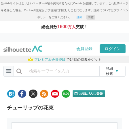
当Webサイトはよりよいユーザー体験を実現するためにCookieを使用しています。これ以降ページ
を遷移した場合、Cookieの設定および使用に同意したことになります。詳細についてはプライバシ
ーポリシーをご覧ください。
詳細
同意
1600
総会員数
万人
突破！
会員登録
ログイン
プレミアム会員登録
で14個の特典をゲット
詳細
▼
検索
チューリップの花束