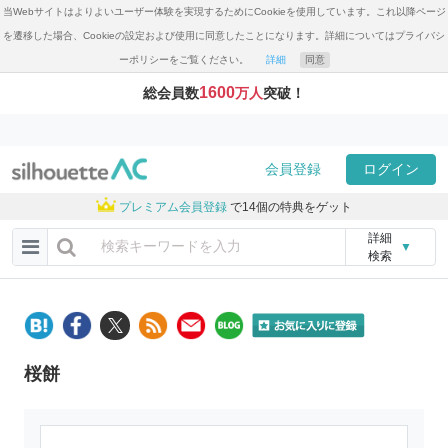
当Webサイトはよりよいユーザー体験を実現するためにCookieを使用しています。これ以降ページ
を遷移した場合、Cookieの設定および使用に同意したことになります。詳細についてはプライバシ
ーポリシーをご覧ください。
詳細
同意
1600
総会員数
万人
突破！
会員登録
ログイン
プレミアム会員登録
で14個の特典をゲット
詳細
▼
検索
桜餅