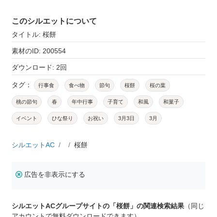
このシルエットについて
タイトル: 桜餅
素材のID: 200554
ダウンロード: 2回
タグ：
行事食
食べ物
節句
桜餅
桜の葉
桃の節句
春
年中行事
子育て
和風
和菓子
イベント
ひな祭り
お祝い
3月3日
3月
シルエットAC
桜餅
広告を非表示にする
シルエットACグループサイトの「桜餅」の関連検索結果
（同じ
アカウントで無料ダウンロードできます）