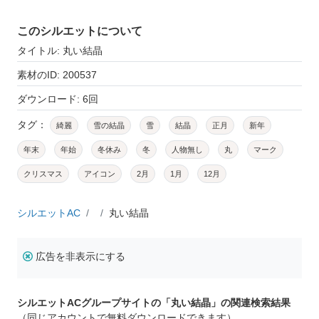
このシルエットについて
タイトル: 丸い結晶
素材のID: 200537
ダウンロード: 6回
タグ：
綺麗
雪の結晶
雪
結晶
正月
新年
年末
年始
冬休み
冬
人物無し
丸
マーク
クリスマス
アイコン
2月
1月
12月
シルエットAC
丸い結晶
広告を非表示にする
シルエットACグループサイトの「丸い結晶」の関連検索結果
（同じアカウントで無料ダウンロードできます）