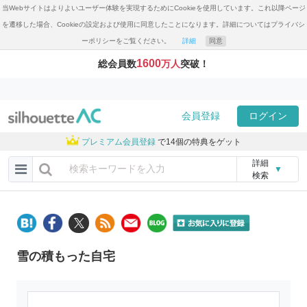
当Webサイトはよりよいユーザー体験を実現するためにCookieを使用しています。これ以降ページ
を遷移した場合、Cookieの設定および使用に同意したことになります。詳細についてはプライバシ
ーポリシーをご覧ください。
詳細
同意
1600
総会員数
万人
突破！
会員登録
ログイン
プレミアム会員登録
で14個の特典をゲット
詳細
▼
検索
雪の積もった自宅