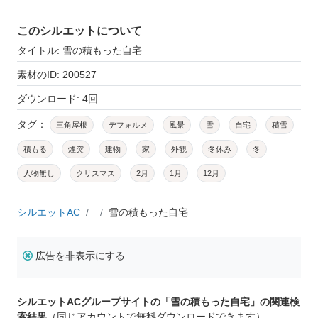
このシルエットについて
タイトル: 雪の積もった自宅
素材のID: 200527
ダウンロード: 4回
タグ：
三角屋根
デフォルメ
風景
雪
自宅
積雪
積もる
煙突
建物
家
外観
冬休み
冬
人物無し
クリスマス
2月
1月
12月
シルエットAC
雪の積もった自宅
広告を非表示にする
シルエットACグループサイトの「雪の積もった自宅」の関連検
索結果
（同じアカウントで無料ダウンロードできます）