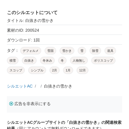
このシルエットについて
タイトル: 白抜きの雪かき
素材のID: 200524
ダウンロード: 1回
タグ：
デフォルメ
雪国
雪かき
雪
除雪
道具
積雪
白抜き
冬休み
冬
人物無し
ポリスコップ
スコップ
シンプル
2月
1月
12月
シルエットAC
白抜きの雪かき
広告を非表示にする
シルエットACグループサイトの「白抜きの雪かき」の関連検索
結果
（同じアカウントで無料ダウンロードできます）