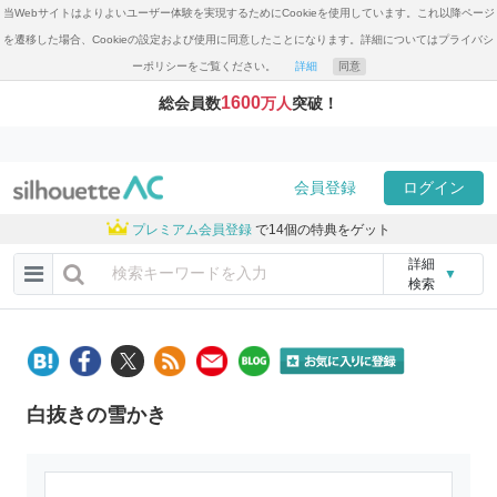
当Webサイトはよりよいユーザー体験を実現するためにCookieを使用しています。これ以降ページ
を遷移した場合、Cookieの設定および使用に同意したことになります。詳細についてはプライバシ
ーポリシーをご覧ください。
詳細
同意
1600
総会員数
万人
突破！
会員登録
ログイン
プレミアム会員登録
で14個の特典をゲット
詳細
▼
検索
白抜きの雪かき