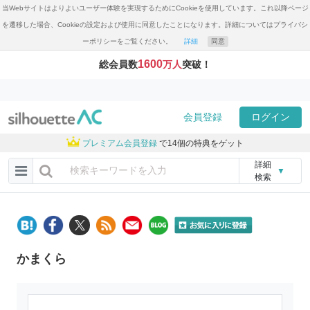
当Webサイトはよりよいユーザー体験を実現するためにCookieを使用しています。これ以降ページ
を遷移した場合、Cookieの設定および使用に同意したことになります。詳細についてはプライバシ
ーポリシーをご覧ください。
詳細
同意
1600
総会員数
万人
突破！
会員登録
ログイン
プレミアム会員登録
で14個の特典をゲット
詳細
▼
検索
かまくら