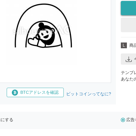
L
商
テンプ
あなた
BTCアドレスを確認
ビットコインってなに?
示にする
広告