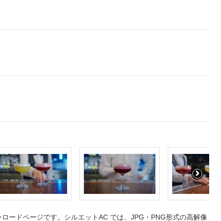
ードページです。シルエットAC では、JPG・PNG形式の高解像