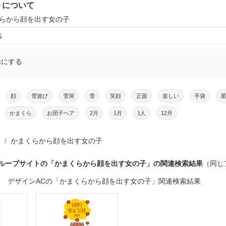
トについて
くらから顔を出す女の子
5
示にする
顔
雪遊び
雪洞
雪
笑顔
正面
楽しい
手袋
屋
かまくら
お団子ヘア
2月
1月
1人
12月
かまくらから顔を出す女の子
グループサイトの「かまくらから顔を出す女の子」の関連検索結果
（同じ
デザインACの「かまくらから顔を出す女の子」関連検索結果