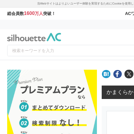
当Webサイトはよりよいユーザー体験を実現するためにCookieを使
1600
AC
総会員数
万人
突破！
かまくらか