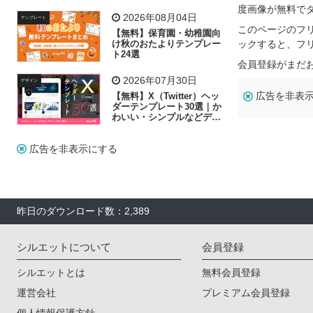
リー素材の選び方
度画像が無料で
2026年08月04日
テンプレート
このページのフ
【無料】保育園・幼稚園向
け秋のおたよりテンプレー
ックすると、フ
ト24選
会員登録がまだ
2026年07月30日
デザイン
広告を非表
【無料】X（Twitter）ヘッ
ダーテンプレート30選｜か
わいい・シンプルなどデザ
イン別に紹介
広告を非表示にする
昨日のダウンロード数：2,389
シルエットについて
会員登録
シルエットとは
無料会員登録
運営会社
プレミアム会員登録
個人情報保護方針