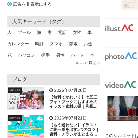
広告を非表示にする
人気キーワード（タグ）
人
プール
海
家
電話
女性
車
カレンダー
時計
スマホ
節電
お金
花
パソコン
握手
男性
ハート
本
もっと見る
矢印
猫
手
メール
トラック
木
犬
吹き出し
カメラ
星
プレゼント
ブログ
飛行機
グラフ
ビル
魚
家族
書類
2026年07月28日
お役立ち情報
【無料でかわいく】七五三
歩く
工場
会社
太陽
キラキラ
フォトブックにおすすめの
イラスト素材30選｜和風の
飾り付け素材が揃う
人物
虫眼鏡
花火
電車
ビジネス
2026年07月21日
お役立ち情報
子供
作業員
葉
相談
ピクトグラム
【もう迷わない】イラスト
に統一感を出す5つのコツ｜
資料・チラシがまとまるフ
このシルエットは