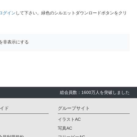
ログイン
して下さい。緑色のシルエットダウンロードボタンをクリ
を非表示にする
総会員数：1600万人を突破しました
イド
グループサイト
イラストAC
写真AC
会員利用規約
フリービーAC