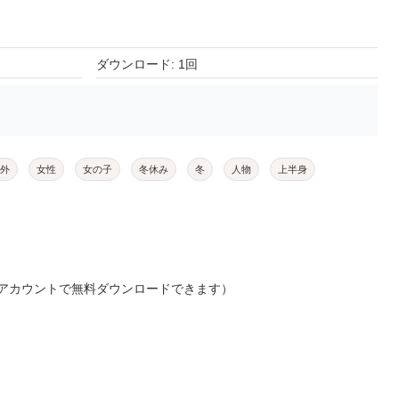
ダウンロード: 1回
外
女性
女の子
冬休み
冬
人物
上半身
アカウントで無料ダウンロードできます）