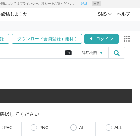
す。詳細についてはプライバシーポリシーをご覧ください。
詳細
同意
を締結しました
SNS
ヘルプ
録
ダウンロード会員登録 ( 無料 )
ログイン
詳細
検索
▼
選択してください
JPEG
PNG
AI
ALL